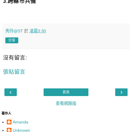
3.
跨縣市共備
秀玲@ST
於
凌晨3:30
分享
沒有留言:
張貼留言
‹
›
首頁
查看網路版
著作人
Amanda
Unknown