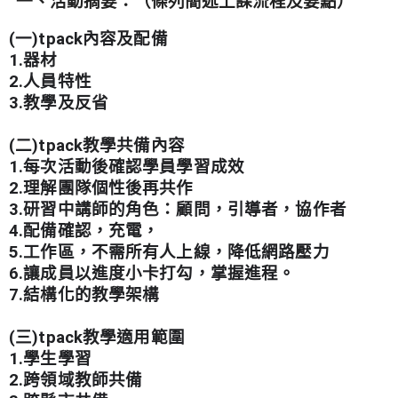
一、活動摘要：（條列簡述上課流程及要點）
(
一
)tpack
內容及配備
1.
器材
2.
人員特性
3.
教學及反省
(
二
)tpack
教學共備內容
1.
每次活動後確認學員學習成效
2.
理解團隊個性後再共作
3.
研習中講師的角色：顧問，引導者，協作者
4.
配備確認，充電，
5.
工作區，不需所有人上線，降低網路壓力
6.
讓成員以進度小卡打勾，掌握進程。
7.
結構化的教學架構
(
三
)tpack
教學適用範圍
1.
學生學習
2.
跨領域教師共備