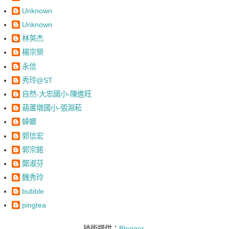
Unknown
Unknown
林英杰
楊宗榮
永信
秀玲@ST
自然-大忠國小-陳進旺
葫蘆墩國小-張淵菘
蟑螂
郭信宏
郭宗銘
鄭淑芬
魏秀玲
bubble
pingtea
技術提供：
Blogger
.