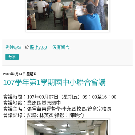
秀玲@ST
於
晚上7:00
沒有留言:
分享
2018年9月14日 星期五
107學年第1學期國中小聯合會議
會議時間：
107
年
09
月
07
日（星期五）
09
：
00
至
16
：
00
會議地點：豐原區豐原國中
會議主席：張黛華
榮譽
督學
/
李永烈校長
/
曾育宗校長
：
會議記錄：記錄
:
林英杰
/
攝影
陳映均