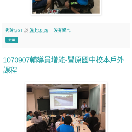
秀玲@ST
於
晚上10:26
沒有留言:
分享
1070907輔導員增能-豐原國中校本戶外
課程