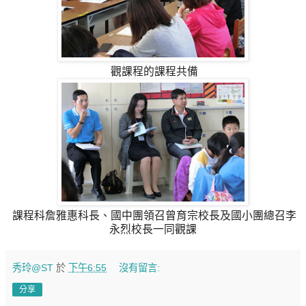
觀課程的課程共備
課程科詹雅惠科長、國中團領召曾育宗校長及國小團總召李
永烈校長一同觀課
秀玲@ST
於
下午6:55
沒有留言:
分享