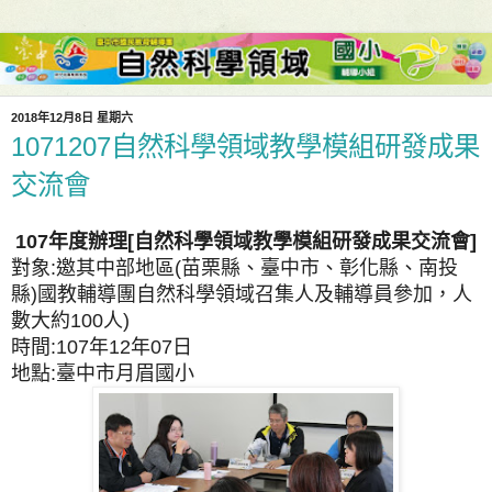
2018年12月8日 星期六
1071207自然科學領域教學模組研發成果
交流會
年度辦理
自然科學領域教學模組研發成果交流會
107
[
]
對象
邀其中部地區
苗栗縣、臺中市、彰化縣、南投
:
(
縣
國教輔導團自然科學領域召集人及輔導員參加，人
)
數大約
人
100
)
時間
年
年
日
:107
12
07
地點
臺中市月眉國小
: