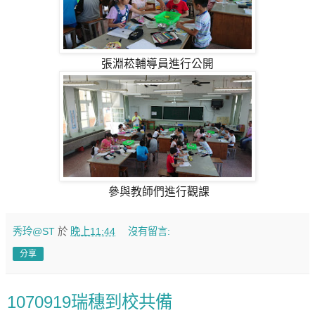
張淵菘輔導員進行公開
參與教師們進行觀課
秀玲@ST
於
晚上11:44
沒有留言:
分享
1070919瑞穗到校共備