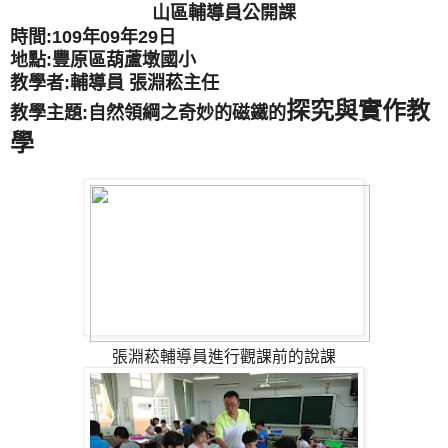
山區輔導員公開課
時間:109年09年29日
地點:豐原區葫蘆墩國小
教學者:輔導員 張淵菘主任
探究與實作教
教學主題:
自然領綱之
奇妙的磁鐵
的
學
張淵菘輔導員進行觀課前的說課