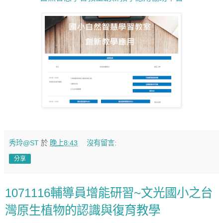
秀玲@ST
於
晚上8:43
沒有留言:
分享
1071116輔導員增能研習~文光國小之台
灣原生植物的認識與復育教學