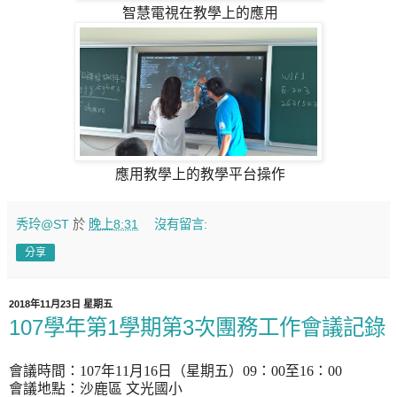
智慧電視在教學上的應用
應用教學上的教學平台操作
秀玲@ST
於
晚上8:31
沒有留言:
分享
2018年11月23日 星期五
107學年第1學期第3次團務工作會議記錄
會議時間：
107
年
11
月
16
日（星期五）
09
：
00
至
16
：
00
會議地點：沙鹿區 文光國小