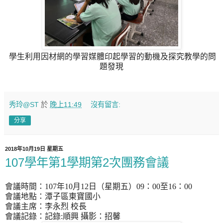
學生利用因材網的學習媒體印起學習的動機及探究教學的問
題發現
秀玲@ST
於
晚上11:49
沒有留言:
分享
2018年10月19日 星期五
107學年第1學期第2次團務會議
會議時間：
107
年
10
月
12
日（星期五）
09
：
00
至
16
：
00
會議地點：潭子區東寶國小
會議主席：李永烈 校長
會議記錄：記錄
:
順興 攝影：招馨