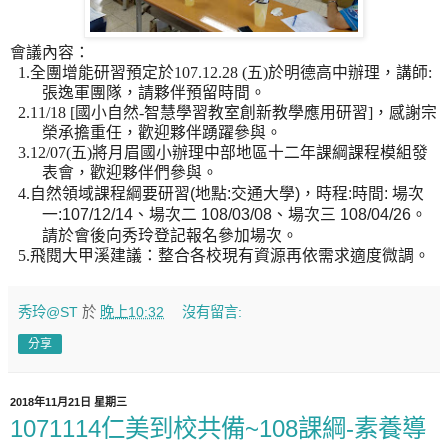
會議內容：
1.
全團增能研習預定於
107.12.28 (
五
)
於明德高中辦理，講師
:
張逸軍團隊，請夥伴預留時間。
2.
11/18 [
國小自然
-
智慧學習教室創新教學應用研習
]
，感謝宗
榮承擔重任，歡迎夥伴踴躍參與。
3.12/07(
五
)
將月眉國小辦理中部地區十二年課綱課程模組發
表會，歡迎夥伴們參與。
自然領域課程綱要研習
地點
交通大學
，時程
時間
場次
4.
(
:
)
:
:
一
、場次二
、場次三
。
:107/12/14
108/03/08
108/04/26
請於會後向秀玲登記報名參加場次。
5.
飛閱大甲溪建議：整合各校現有資源再依需求適度微調。
秀玲@ST
於
晚上10:32
沒有留言:
分享
2018年11月21日 星期三
1071114仁美到校共備~108課綱-素養導