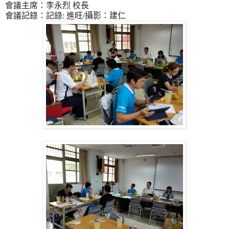
會議主席：李永烈 校長
會議記錄：記錄
:
進旺
/
攝影：建仁