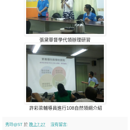
張黛華督學代領辦理研習
許彩梁輔導員進行108自然領綱介紹
秀玲@ST
於
晚上7:27
沒有留言: