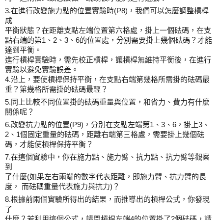
3.在進行改變施力點的位置實驗時(P8)，我們可以怎麼調整槓桿
成
平衡狀態？在距離支點左端位置第六格處，掛上一個砝碼，在支
點右端的第1、2、3、6的位置處，分別需要掛上幾個砝碼？才能
達到平衡。
進行槓桿實驗時，需先校正槓桿，讓槓桿無維持平衡後，在進行
實驗以避免實驗誤差。
4.沿上，要使槓桿保持平衡，在支點右端第幾格所需掛的砝碼最
重？第幾格所需掛的砝碼最輕？
5.同上比較不同位置掛的砝碼重量與位置，和省力、費力有什麼
關係呢？
6.改變抗力點的位置(P9)，分別在支點左端第1、3、6，掛上3、
2、1個固定重量的砝碼，距離右端第三格處，需要掛上幾個砝
碼，才能使槓桿保持平衡？
7.在這個實驗中，你在施力點、施力臂、抗力點、抗力臂等觀察
到
了什麼(如果左右兩端的數字代表距離，即施力臂、抗力臂的長
度， 而砝碼重量代表施力與抗力)？
8.根據前兩個實驗所得出的結果，而推導出的槓桿公式，你發現
了
什麼？若利用這個公式，請問槓桿左端4的位置掛了2個砝碼，請