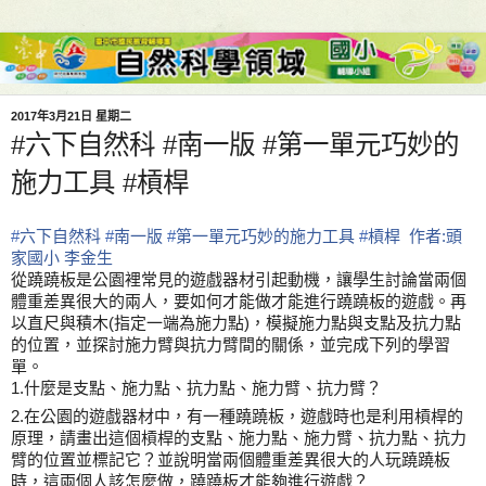
2017年3月21日 星期二
#六下自然科 #南一版 #第一單元巧妙的
施力工具 #槓桿
#
六下自然科
#
南一版
#
第一單元巧妙的施力工具
#
槓桿
作者:頭
家國小 李金生
從蹺蹺板是公園裡常見的遊戲器材引起動機，讓學生討論當兩個
體重差異很大的兩人，要如何才能做才能進行蹺蹺板的遊戲。再
以直尺與積木(指定一端為施力點)，模擬施力點與支點及抗力點
的位置，並探討施力臂與抗力臂間的關係，並完成下列的學習
單。
1.什麼是支點、施力點、抗力點、施力臂、抗力臂？
2.在公園的遊戲器材中，有一種蹺蹺板，遊戲時也是利用槓桿的
原理，請畫出這個槓桿的支點、施力點、施力臂、抗力點、抗力
臂的位置並標記它？並說明當兩個體重差異很大的人玩蹺蹺板
時，這兩個人該怎麼做，蹺蹺板才能夠進行遊戲？