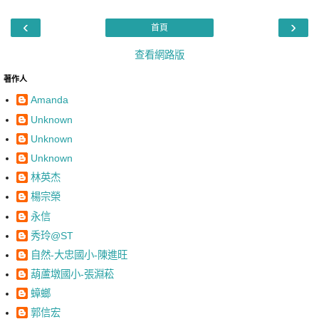
‹
›
首頁
查看網路版
著作人
Amanda
Unknown
Unknown
Unknown
林英杰
楊宗榮
永信
秀玲@ST
自然-大忠國小-陳進旺
葫蘆墩國小-張淵菘
蟑螂
郭信宏