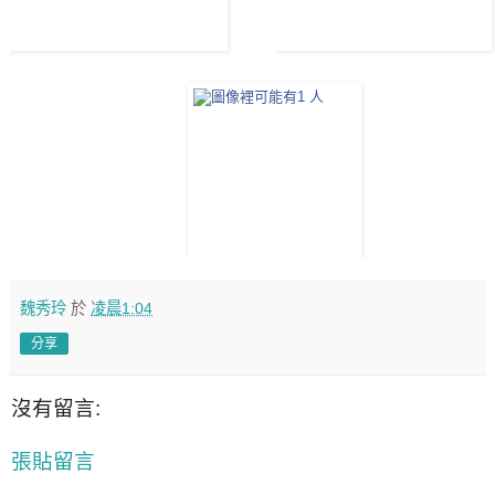
魏秀玲
於
凌晨1:04
分享
沒有留言:
張貼留言