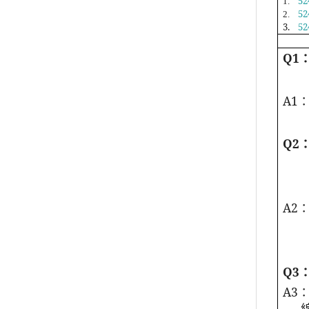
52
1.
52
2.
3.
52
Q1
A1
Q2
A2
Q3
A3