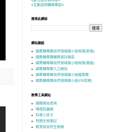
<
數位教材資料庫
>
<
互動諮詢輔導專區
>
搜尋此網誌
網站連結
國教輔導團自然領域國小組相簿(新版)
國教輔導團輔導員討論區
國教輔導團自然領域國小組相簿(舊版)
國教輔導團入口網站
國教輔導團自然領域國小組檔案櫃
國教輔導團自然領域國小組(FB官網)
教學工具網站
蝴蝶網站查詢
嘎嘎昆蟲網
科學小芽子
阿簡生物筆記
教育部自然生態網