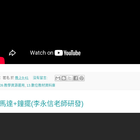
：
匿名
於
晚上9:41
沒有留言:
09.教學資源運用
,
13.數位教材資料庫
馬達+鐘擺(李永信老師研發)