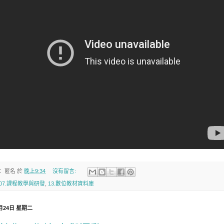
：
匿名
於
晚上9:34
沒有留言:
07.課程教學與研發
,
13.數位教材資料庫
5月24日 星期二