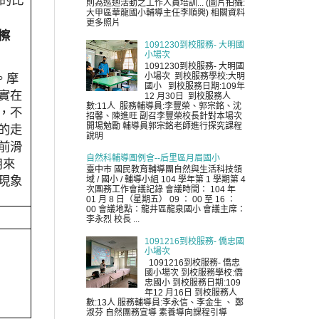
則為巡迴活動之工作人員培訓... (圖片拍攝:
大甲區華龍國小輔導主任李順興) 相關資料
更多照片
擦
1091230到校服務- 大明國
小場次
1091230到校服務- 大明國
。摩
小場次 到校服務學校:大明
國小 到校服務日期:109年
實在
12 月30日 到校服務人
數:11人 服務輔導員:李豐榮、郭宗銘、沈
，不
招馨、陳進旺 副召李豐榮校長針對本場次
的走
開場勉勵 輔導員郭宗銘老師進行探究課程
說明
前滑
自然科輔導團例會--后里區月眉國小
用來
臺中市 國民教育輔導團自然與生活科技領
現象
域 / 國小 / 輔導小組 104 學年第 1 學期第 4
次團務工作會議記錄 會議時間： 104 年
01 月 8 日（星期五） 09 ： 00 至 16 ：
00 會議地點：龍井區龍泉國小 會議主席：
李永烈 校長 ...
1091216到校服務- 僑忠國
小場次
1091216到校服務- 僑忠
國小場次 到校服務學校:僑
忠國小 到校服務日期:109
年12 月16日 到校服務人
數:13人 服務輔導員:李永信、李金生 、 鄭
淑芬 自然團務宣導 素養導向課程引導