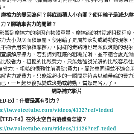
值。
：摩擦力的變因為何？與底面積大小有關？使用輪子是減少摩
力？腳踏車省力的關鍵？
影響到摩擦力的變因有物體重量、摩擦面的材質或粗糙程度
擦力大小與底面積無關。使用輪子是屬於滾動或轉動的現象，
是不適合用來解釋摩擦力，同樣的走路時也是類似滾動的現象
適宜講解摩擦力，若要講到鞋底的粗糙光滑，並不適合說光滑
路比較省力、粗糙的比較費力，只能勉強說光滑的比較容易往
動
(
省力
)
、粗糙的很難往前滑動
(
費力
)
。腳踏車同理並不適合
講解省力或費力，只能說起步的一瞬間是符合以軸帶輪的費力
而已，一旦起步後就變成滾動或轉動，當然是省力了。
網路補充影片
TED-Ed
：什麼是萬有引力？
s://tw.voicetube.com/videos/4132?ref=teded
【
TED-Ed
】在外太空自由落體會怎樣？
s://tw.voicetube.com/videos/11126?ref=teded