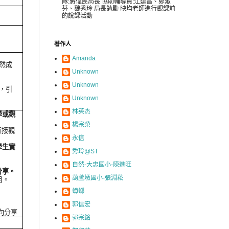
隊:蔣偉民局長 協助輔導員:江建昌、鄭淑
芬、魏秀玲 局長勉勵 映均老師進行觀課前
的說課活動
著作人
Amanda
然成
Unknown
Unknown
，引
Unknown
林英杰
學或觀
楊宗榮
直接觀
永信
學生實
秀玲@ST
自然-大忠國小-陳進旺
分享。
葫蘆墩國小-張淵菘
目。
蟑螂
。
郭信宏
向分享
郭宗銘