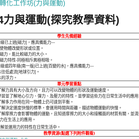
轉化工作坊(力與運動)
力與運動
探究教學資料
4
(
)
學生先備經驗
年級已上過
磁力
，應具備能力
[
]
---
使物體改變形狀或位置。
磁力，能比較磁力的大小。
磁力特性
同極相斥異極相吸。
-
年級或四年級
南一版
已上過
百變的水
，應具備能力
(
)
[
]
---
水往低處流
地球引力
。
[
]
水的浮力。
單元學習重點
了解力具有大小及方向，且力可以改變物體的形狀及運動速度。
學習並了解地心引力、彈力、及壓力的特性，並學習這些力在日常生活中的應用
了解多力作用在同一物體上仍可達到平衡。
了解決定運度快慢的標準，會運用時間與距離，描述物體運動的快慢。
了解摩擦力會影響物體的運動，且知道摩擦力的大小和接觸面的材質有關，並清
力在生活上的應用。
了解並運用力的特性在日常生活中。
教學資源
(
點選下列附件觀看
)