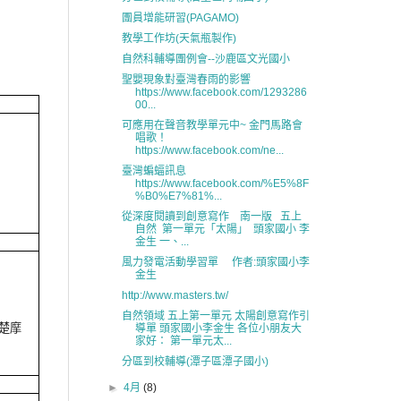
團員增能研習(PAGAMO)
教學工作坊(天氣瓶製作)
自然科輔導團例會--沙鹿區文光國小
聖嬰現象對臺灣春雨的影響
https://www.facebook.com/1293286
00...
可應用在聲音教學單元中~ 金門馬路會
唱歌！
https://www.facebook.com/ne...
臺灣蝙蝠訊息
https://www.facebook.com/%E5%8F
%B0%E7%81%...
從深度閱讀到創意寫作 南一版 五上
自然 第一單元「太陽」 頭家國小 李
金生 一、...
風力發電活動學習單 作者:頭家國小李
金生
http://www.masters.tw/
自然領域 五上第一單元 太陽創意寫作引
楚摩
導單 頭家國小李金生 各位小朋友大
家好： 第一單元太...
分區到校輔導(潭子區潭子國小)
►
4月
(8)