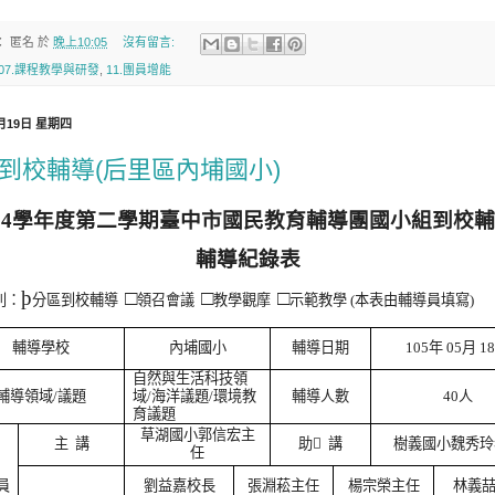
：
匿名
於
晚上10:05
沒有留言:
07.課程教學與研發
,
11.團員增能
5月19日 星期四
到校輔導(后里區內埔國小)
04
學年度第二學期臺中市國民教育輔導團國小組到校輔
輔導紀錄表
þ
□
□
□
別：
分區到校輔導
領召會議
教學觀摩
示範教學
(
本表由輔導員填寫
)
輔導學校
內埔國小
輔導日期
105
年
05
月
1
自然與生活科技領
輔導領域
/
議題
域
/
海洋議題
/
環境教
輔導人數
40
人
育議題
草湖國小郭信宏主
主
講
助
講
樹義國小魏秀玲
任
員
劉益嘉校長
張淵菘主任
楊宗榮主任
林義