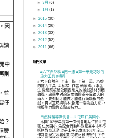
►
3月
(6)
►
1月
(1)
►
2015
(30)
，因
►
2014
(26)
►
2013
(32)
►
2012
(52)
規讀
►
2011
(66)
熱門文章
開中
再則
#六下自然科 #南一版 #第一單元巧妙的
施力工具 #槓桿
# 六下自然科 # 南一版 # 第一單元巧妙
的施力工具 # 槓桿 作者:頭家國小 李金
生 從蹺蹺板是公園裡常見的遊戲器材引起
，並
動機，讓學生討論當兩個體重差異很大的
兩人，要如何才能做才能進行蹺蹺板的遊
要仔
戲。再以直尺與積木(指定一端為施力點)，
模擬施力點與支點及抗力...
自然科輔導團例會---北屯區仁美國小
始？
本團102學年度第一次例會地點位於北屯
區 仁美國小 ;為配合行動科教館臺中市科學
彈簧
巡迴教育活動,於是上午為本團102年度工
作計劃擬定及暑假期間教材教法檢討,下午
的比