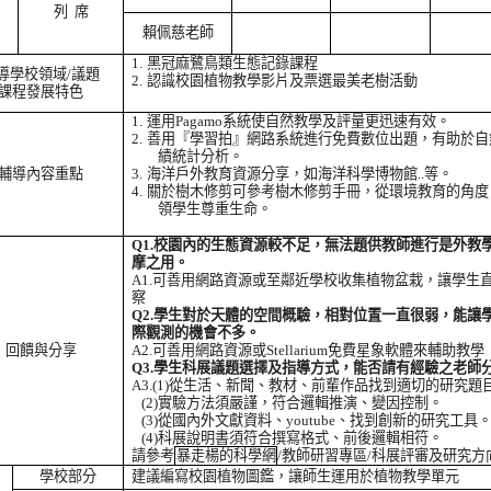
列
席
賴佩慈老師
1.
黑冠麻鷺鳥類生態記錄課程
導學校領域
/
議題
2.
認識校園植物教學影片及票選最美老樹活動
課程發展特色
1.
運用
Pagamo
系統使自然教學及評量更迅速有效。
2.
善用『學習拍』網路系統進行免費數位出題，有助於自
績統計分析。
輔導內容重點
3.
海洋戶外教育資源分享，如海洋科學博物館
..
等。
4.
關於樹木修剪可參考樹木修剪手冊，從環境教育的角度
領學生尊重生命。
Q1.
校園內的生態資源較不足，無法題供教師進行是外教
摩之用。
A1.
可善用網路資源或至鄰近學校收集植物盆栽，讓學生
察
Q2.
學生對於天體的空間概驗，相對位置一直很弱，能讓
際觀測的機會不多。
回饋與分享
A2.
可善用網路資源或
Stellarium
免費星象軟體來輔助教學
Q3.
學生科展議題選擇及指導方式，能否請有經驗之老師
A3.(1)
從生活、新聞、教材、前輩作品找到適切的研究題
(2)
實驗方法須嚴謹，符合邏輯推演、變因控制。
(3)
從國內外文獻資料、
youtube
、找到創新的研究工具
(4)
科展說明書須符合撰寫格式、前後邏輯相符。
請參考
暴走楊的科學網
/
教師研習專區
/
科展評審及研究方
學校部分
建議編寫校園植物圖鑑，讓師生運用於植物教學單元