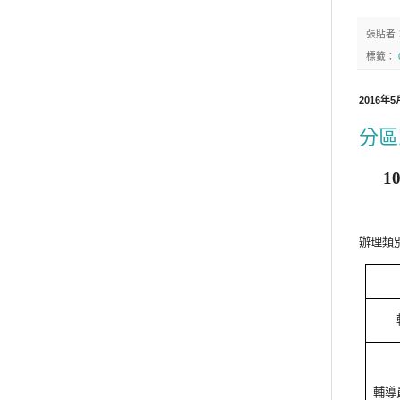
張貼者
標籤：
2016年
分區
1
辦理類
輔導