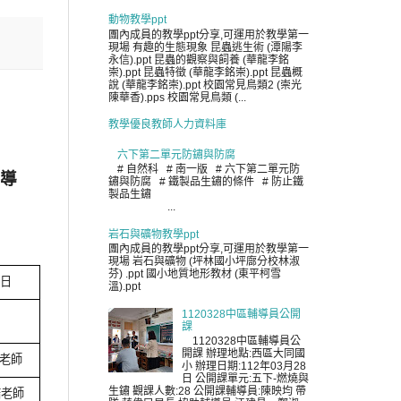
動物教學ppt
團內成員的教學ppt分享,可運用於教學第一
現場 有趣的生態現象 昆蟲逃生術 (潭陽李
永信).ppt 昆蟲的觀察與飼養 (華龍李銘
崇).ppt 昆蟲特徵 (華龍李銘崇).ppt 昆蟲概
說 (華龍李銘崇).ppt 校園常見鳥類2 (崇光
陳華香).pps 校園常見鳥類 (...
教學優良教師人力資料庫
六下第二單元防鏽與防腐
# 自然科 # 南一版 # 六下第二單元防
導
鏽與防腐 # 鐵製品生鏽的條件 # 防止鐵
製品生鏽
...
岩石與礦物教學ppt
團內成員的教學ppt分享,可運用於教學第一
現場 岩石與礦物 (坪林國小坪廍分校林淑
芬) .ppt 國小地質地形教材 (東平柯雪
8
日
溫).ppt
1120328中區輔導員公開
課
1120328中區輔導員公
開課 辦理地點:西區大同國
老師
小 辦理日期:112年03月28
日 公開課單元:五下-燃燒與
生鏽 觀課人數:28 公開課輔導員:陳映均 帶
喆老師