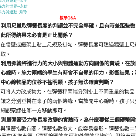
4
力與運動--
金生
4
力的世界--
永信
4
力與運動_
秀玲
教學
Q&A
：利用尺量取彈簧長度的判讀並不完全準確，且有時差距些微
此所得結果未必會是正比關係？
：在牆壁或鐵架上貼上尺規及掛勾，彈簧長度可透過牆壁上尺
取。
：利用彈簧秤進行力的大小與物體運動方向關係的實驗，在放
心線時，施力兩端的學生有時會不自覺的用力，影響結果；
中心線物品的位移不甚明顯，孩子無法確實判斷？
：可將人力改成物力，在彈簧秤兩端分別掛上不同重量的物品
讓之分別垂掛在桌子的兩個邊緣，當放開中心線時，孩子只
細觀察線往哪一方移動即可。
：測量彈簧受力後長度改變的實驗時，為什麼要從三個硬幣開
：與彈簧指數有關，彈簧指數愈大，愈容易變形。彈簧指數＝
線圈的平均直徑（彈簧線圈的內徑和外徑的平均值）與線直徑