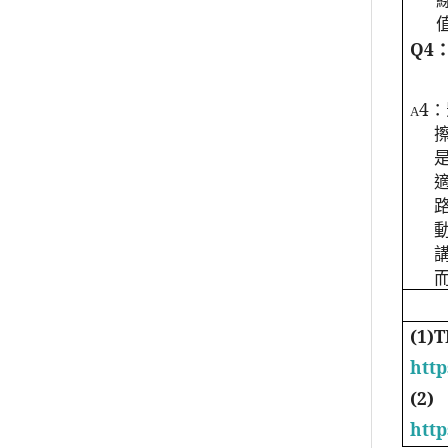
Q4
4
：
A
(1)
http
(2)
http