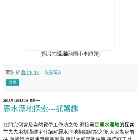
(圖片拍攝:華龍國小李順興)
匿名
於
晚上8:33
沒有留言:
分享
2013年10月21日 星期一
麗水溼地探索---抓蟹趣
在開完例會及自然教學工作坊之後,緊接著是
麗水溼地
的探索
,
首先先由劉漢維主任講解麗水溼地相關解說之後,大家動身前
往,而我們所到時間適逢退潮,所以大夥拿起相機,準備好工具