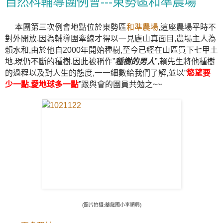
自然科輔導團例會---東勢區和準農場
本團第三次例會地點位於東勢區
和準農場
,這座農場平時不
對外開放,因為輔導團牽線才得以一見廬山真面目,農場主人為
賴水和,由於他自2000年開始種樹,至今已經在山區買下七甲土
地,現仍不斷的種樹,因此被稱作”
種樹的男人
”,賴先生將他種樹
的過程以及對人生的態度,一一細數給我們了解,並以”
慾望要
少一點,愛地球多一點
”跟與會的團員共勉之~~
(圖片拍攝:華龍國小李順興)