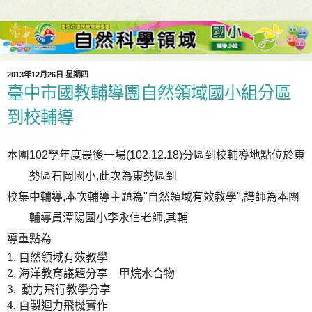
2013年12月26日 星期四
臺中市國教輔導團自然領域國小組分區
到校輔導
本團102學年度最後一場(102.12.18)分區到校輔導地點位於東
勢區石岡國小,此次為東勢區到
校集中輔導,
本次輔導主
題為"自然領域有效教學",講師為本團
輔導員潭陽國小李永信老師,其輔
導重點為
1.
自然領域有效教學
2.
海洋教育議題分享
—
甲烷水合物
3.
動力飛行教學分享
4.
自製迴力飛機實作