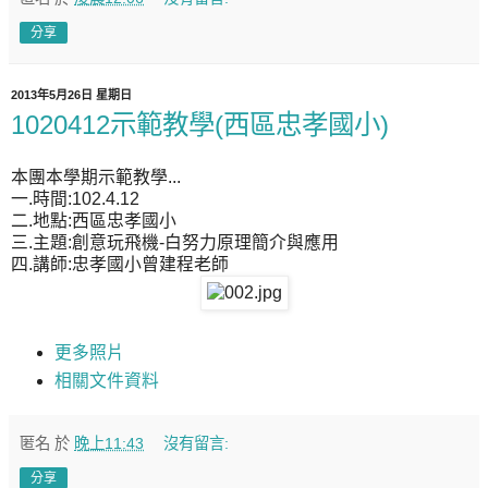
分享
2013年5月26日 星期日
1020412示範教學(西區忠孝國小)
本團本學期示範教學...
一.時間:102.4.12
二.地點:西區忠孝國小
三.主題:
創意玩飛機
-
白努力原理簡介與應用
四.講師:忠孝國小曾建程老師
更多照片
相關文件資料
匿名
於
晚上11:43
沒有留言:
分享