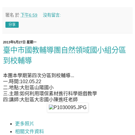
匿名
於
下午6:59
沒有留言:
分享
2013年5月27日 星期一
臺中市國教輔導團自然領域國小組分區
到校輔導
本團本學期第四次分區到校輔導...
一.時間:102.05.22
二.地點:大肚區山陽國小
三.主題:如何利用環保素材進行科學遊戲教學
四:講師:大肚區大忠國小陳進旺老師
更多照片
相關文件資料