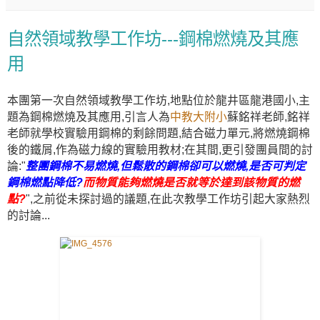
自然領域教學工作坊---鋼棉燃燒及其應
用
本團第一次自然領域教學工作坊,地點位於龍井區龍港國小,主
題為鋼棉燃燒及其應用,引言人為
中教大附小
蘇銘祥老師,銘祥
老師就學校實驗用鋼棉的剩餘問題,結合磁力單元,將燃燒鋼棉
後的鐵屑,作為磁力線的實驗用教材;在其間,更引發團員間的討
論:"
整團鋼棉不易燃燒,但鬆散的鋼棉卻可以燃燒,是否可判定
鋼棉燃點降低?
而物質能夠燃燒是否就等於達到該物質的燃
點?
",之前從未探討過的議題,在此次教學工作坊引起大家熱烈
的討論...