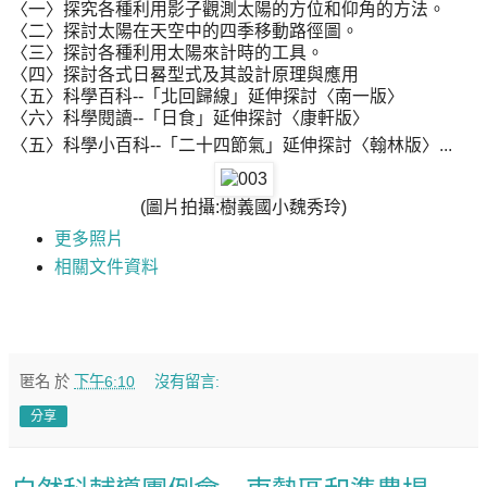
〈一〉探究各種利用影子觀測太陽的方位和仰角的方法。
〈二〉探討太陽在天空中的四季移動路徑圖。
〈三〉探討各種利用太陽來計時的工具。
〈四〉探討各式日晷型式及其設計原理與應用
〈五〉科學百科
--
「北回歸線」延伸探討〈南一版〉
〈六〉科學閱讀
--
「日食」延伸探討〈康軒版〉
〈五〉科學小百科
--
「二十四節氣」延伸探討〈翰林版〉
...
(圖片拍攝:樹義國小魏秀玲)
更多照片
相關文件資料
匿名
於
下午6:10
沒有留言:
分享