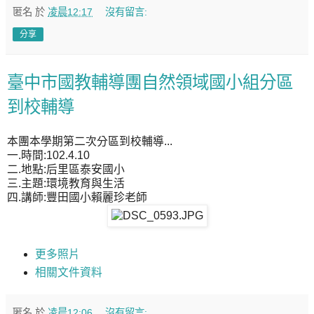
匿名
於
凌晨12:17
沒有留言:
分享
臺中市國教輔導團自然領域國小組分區
到校輔導
本團本學期第二次分區到校輔導...
一.時間:102.4.10
二.地點:后里區泰安國小
三.主題:環境教育與生活
四.講師:豐田國小賴麗珍老師
更多照片
相關文件資料
匿名
於
凌晨12:06
沒有留言: