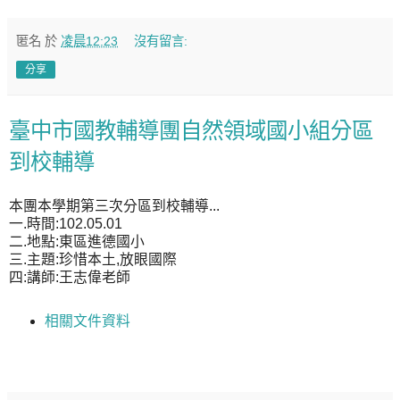
匿名
於
凌晨12:23
沒有留言:
分享
臺中市國教輔導團自然領域國小組分區
到校輔導
本團本學期第三次分區到校輔導...
一.時間:102.05.01
二.地點:東區進德國小
三.主題:珍惜本土,放眼國際
四:講師:王志偉老師
相關文件資料