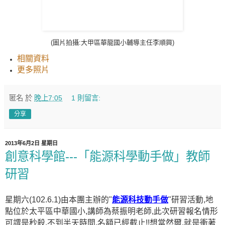
(圖片拍攝:大甲區華龍國小輔導主任李順興)
相關資料
更多照片
匿名
於
晚上7:05
1 則留言:
分享
2013年6月2日 星期日
創意科學館---「能源科學動手做」教師
研習
星期六(102.6.1)由本團主辦的"
能源科技動手做
"研習活動,地
點位於太平區中華國小,講師為蔡振明老師,此次研習報名情形
可謂是秒殺,不到半天時間,名額已經截止!!想當然爾,就是衝著