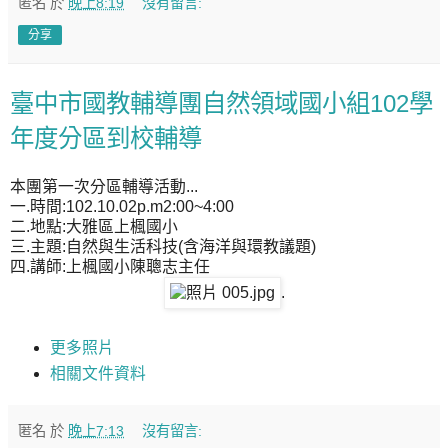
匿名
於
晚上8:19
沒有留言:
分享
臺中市國教輔導團自然領域國小組102學
年度分區到校輔導
本團第一次分區輔導活動...
一.時間:102.10.02p.m2:00~4:00
二.地點:大雅區上楓國小
三.主題:
自然與生活科技
(
含海洋與環教議題
)
四.講師:上楓國小陳聰志主任
.
更多照片
相關文件資料
匿名
於
晚上7:13
沒有留言: