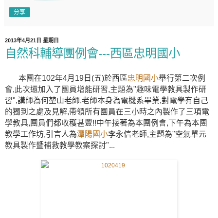
分享
2013年4月21日 星期日
自然科輔導團例會---西區忠明國小
本團在102年4月19日(五)於西區
忠明國小
舉行第二次例
會,此次還加入了團員增能研習,主題為"趣味電學教具製作研
習",講師為何堃山老師,老師本身為電機系畢業,對電學有自己
的獨到之處及見解,帶領所有團員在三小時之內製作了三項電
學教具,團員們都收穫甚豐!!中午接著為本團例會,下午為本團
教學工作坊,引言人為
潭陽國小
李永信老師,主題為"空氣單元
教具製作暨補救教學教案探討"...