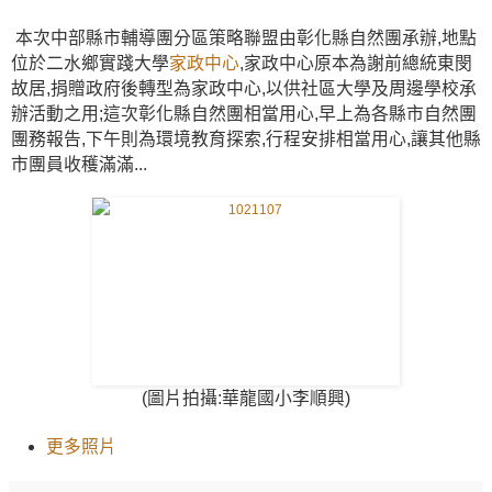
本次中部縣市輔導團分區策略聯盟由彰化縣自然團承辦,地點
位於二水鄉實踐大學
家政中心
,家政中心原本為謝前總統東閔
故居,捐贈政府後轉型為家政中心,以供社區大學及周邊學校承
辦活動之用;這次彰化縣自然團相當用心,早上為各縣市自然團
團務報告,下午則為環境教育探索,行程安排相當用心,讓其他縣
市團員收穫滿滿...
(圖片拍攝:華龍國小李順興)
更多照片