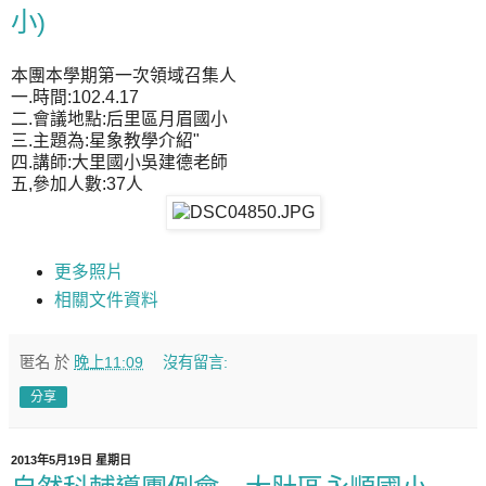
小)
本團本學期第一次領域召集人
一.時間:102.4.17
二.會議地點:后里區月眉國小
三.主題為:星象教學介紹"
四.講師:大里國小吳建德老師
五,參加人數:37人
更多照片
相關文件資料
匿名
於
晚上11:09
沒有留言:
分享
2013年5月19日 星期日