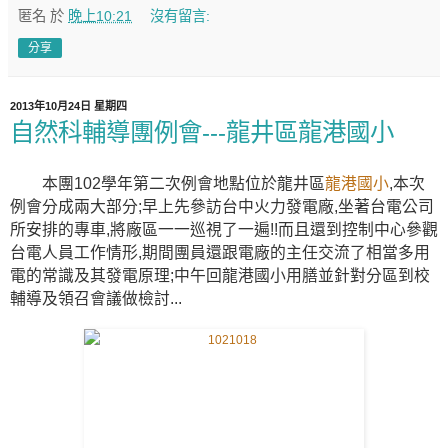
匿名
於
晚上10:21
沒有留言:
分享
2013年10月24日 星期四
自然科輔導團例會---龍井區龍港國小
本團102學年第二次例會地點位於龍井區
龍港國小
,本次
例會分成兩大部分;早上先參訪台中火力發電廠,坐著台電公司
所安排的專車,將廠區一一巡視了一遍!!而且還到控制中心參觀
台電人員工作情形,期間團員還跟電廠的主任交流了相當多用
電的常識及其發電原理;中午回龍港國小用膳並針對分區到校
輔導及領召會議做檢討...