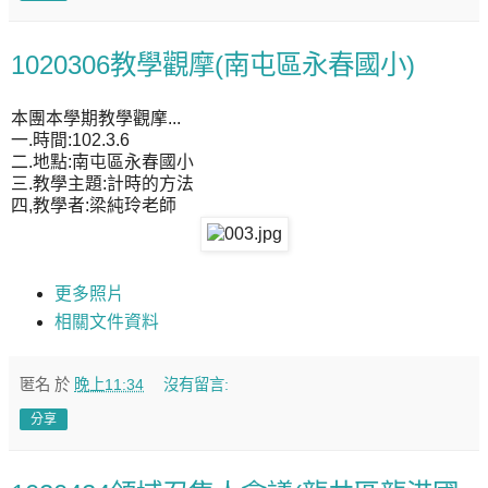
1020306教學觀摩(南屯區永春國小)
本團本學期教學觀摩...
一.時間:102.3.6
二.地點:南屯區永春國小
三.教學主題:計時的方法
四,教學者:梁純玲老師
更多照片
相關文件資料
匿名
於
晚上11:34
沒有留言:
分享