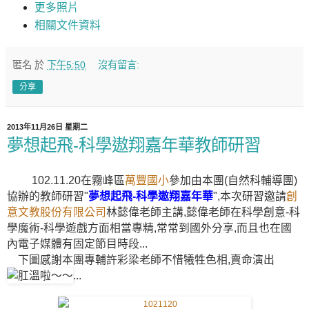
更多照片
相關文件資料
匿名
於
下午5:50
沒有留言:
分享
2013年11月26日 星期二
夢想起飛-科學遨翔嘉年華教師研習
102.11.20在霧峰區
萬豐國小
參加由本團(自然科輔導團)
協辦的教師研習"
夢想起飛-科學遨翔嘉年華
",本次研習邀請
創
意文教股份有限公司
林懿偉老師主講,懿偉老師在科學創意-科
學魔術-科學遊戲方面相當專精,常常到國外分享,而且也在國
內電子媒體有固定節目時段...
下圖感謝本團專輔許彩梁老師不惜犧牲色相,賣命演出
...