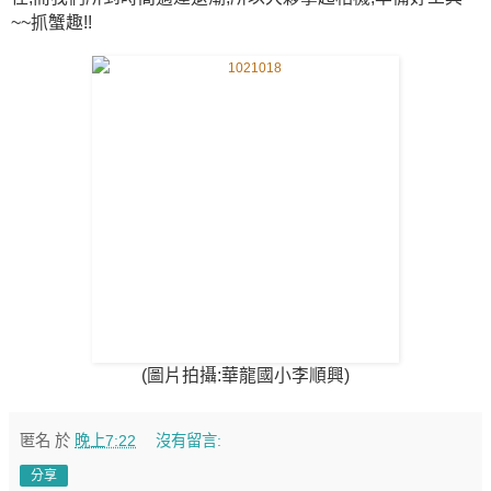
~~抓蟹趣!!
(圖片拍攝:華龍國小李順興)
匿名
於
晚上7:22
沒有留言:
分享