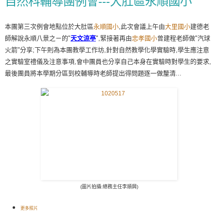
自然科輔導團例會---大肚區永順國小
本團第三次例會地點位於大肚區
永順國小
,此次會議上午由
大里國小
建德老
師解說永順八景之ㄧ的"
天文涼亭
",緊接著再由
忠孝國小
曾建程老師做"汽球
火箭"分享;下午則為本團教學工作坊,針對自然教學化學實驗時,學生應注意
之實驗室禮儀及注意事項,會中團員也分享自己本身在實驗時對學生的要求,
最後團員將本學期分區到校輔導時老師提出得問題逐一做釐清...
(圖片拍攝:總務主任李順興)
更多照片