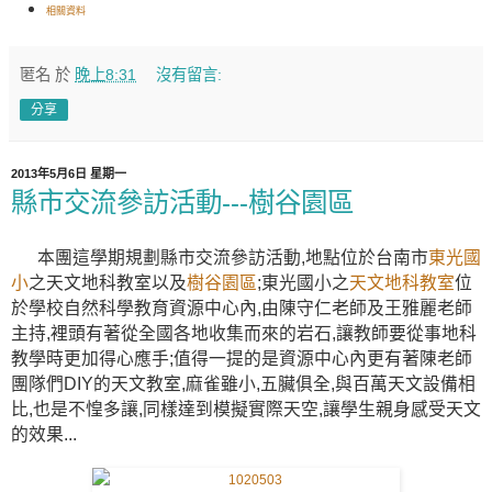
相關資料
匿名
於
晚上8:31
沒有留言:
分享
2013年5月6日 星期一
縣市交流參訪活動---樹谷園區
本團這學期規劃縣市交流參訪活動,地點位於台南市
東光國
小
之天文地科教室以及
樹谷園區
;東光國小之
天文地科教室
位
於學校自然科學教育資源中心內,由陳守仁老師及王雅麗老師
主持,裡頭有著從全國各地收集而來的岩石,讓教師要從事地科
教學時更加得心應手;值得一提的是資源中心內更有著陳老師
團隊們DIY的天文教室,麻雀雖小,五臟俱全,與百萬天文設備相
比,也是不惶多讓,同樣達到模擬實際天空,讓學生親身感受天文
的效果...