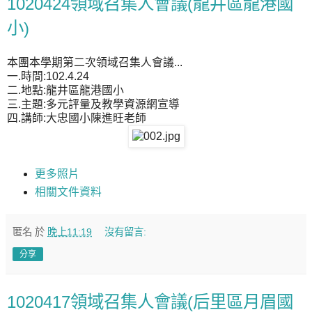
1020424領域召集人會議(龍井區龍港國
小)
本團本學期第二次領域召集人會議...
一.時間:102.4.24
二.地點:龍井區龍港國小
三.主題:多元評量及教學資源網宣導
四.講師:大忠國小陳進旺老師
更多照片
相關文件資料
匿名
於
晚上11:19
沒有留言:
分享
1020417領域召集人會議(后里區月眉國