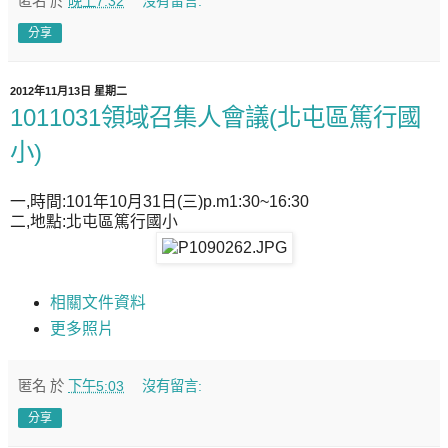
匿名
於
晚上7:32
沒有留言:
分享
2012年11月13日 星期二
1011031領域召集人會議(北屯區篤行國
小)
一,時間:101年10月31日(三)p.m1:30~16:30
二,地點:北屯區篤行國小
相關文件資料
更多照片
匿名
於
下午5:03
沒有留言:
分享