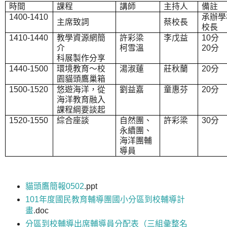
時間
課程
講師
主持人
備註
1400-1410
承辦學
主席致詞
蔡校長
校長
1410-1440
教學資源網簡
許彩梁
李戊益
10
分
介
柯雪溫
20
分
科展製作分享
1440-1500
環境教育～校
湯淑蓮
莊秋蘭
20
分
園貓頭鷹巢箱
1500-1520
悠遊海洋，從
劉益嘉
童惠芬
20
分
海洋教育融入
課程綱要談起
1520-1550
綜合座談
自然團、
許彩梁
30
分
永續團、
海洋團輔
導員
貓頭鷹簡報0502
.ppt
101年度國民教育輔導團國小分區到校輔導計
畫
.doc
分區到校輔導出席輔導員分配表（三組彙整名