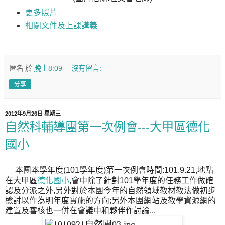
更多照片
相關文件及上課講義
匿名
於
晚上8:09
沒有留言:
分享
2012年9月26日 星期三
自然科輔導團第一次例會---大甲區德化
國小
本團本學年度(101學年度)第一次例會時間:101.9.21,地點
在大甲區
德化國小
,會中除了針對101學年度的任務工作做確
認及分派之外,另外對於本團今年的自然領域教材教法做初步
檢討以作為明年度實施的方向;另外本團網站及教學資源網的
建置及審核也一併在會議中和夥伴作討論...