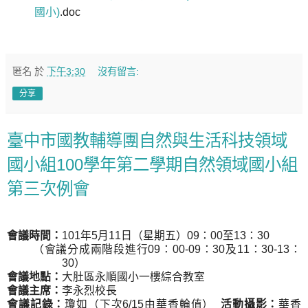
國小)
.doc
匿名
於
下午3:30
沒有留言:
分享
臺中市國教輔導團自然與生活科技領域
國小組100學年第二學期自然領域國小組
第三次例會
會議時間：
101
年
5
月
11
日（星期五）
09
：
00
至
13
：
30
（會議分成兩階段進行
09
：
00-09
：
30
及
11
：
30-13
：
30
）
會議地點：
大肚區永順國小一樓綜合教室
會議主席：
李永烈校長
會議記錄：
瓊如（下次
6/15
由華香輪值）
活動攝影：
華香