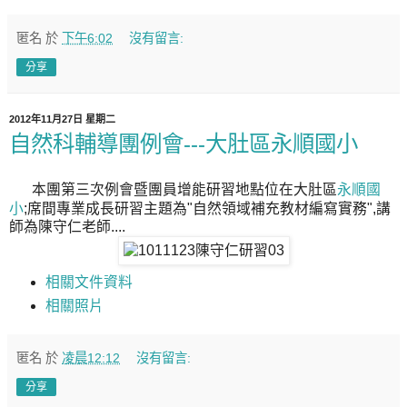
匿名
於
下午6:02
沒有留言:
分享
2012年11月27日 星期二
自然科輔導團例會---大肚區永順國小
本團第三次例會暨團員增能研習地點位在大肚區
永順國
小
;席間專業成長研習主題為"自然領域補充教材編寫實務",講
師為陳守仁老師....
相關文件資料
相關照片
匿名
於
凌晨12:12
沒有留言:
分享