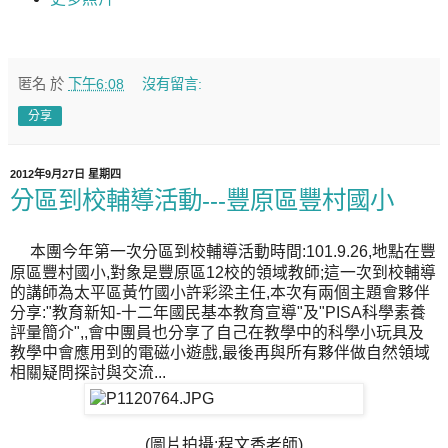
匿名
於
下午6:08
沒有留言:
分享
2012年9月27日 星期四
分區到校輔導活動---豐原區豐村國小
本團今年第一次分區到校輔導活動時間:101.9.26,地點在豐
原區豐村國小,對象是豐原區12校的領域教師;這一次到校輔導
的講師為太平區黃竹國小許彩梁主任,本次有兩個主題會夥伴
分享:"教育新知-十二年國民基本教育宣導"及"PISA科學素養
評量簡介",,會中團員也分享了自己在教學中的科學小玩具及
教學中會應用到的電磁小遊戲,最後再與所有夥伴做自然領域
相關疑問探討與交流...
(圖片拍攝:程文香老師)