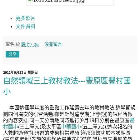
更多照片
文件資料
匿名
於
晚上7:35
沒有留言:
分享
2012年9月23日 星期日
自然領域三上教材教法---豐原區豐村國
小
本團這個學年度的重點工作延續去年的教材教法,這學期規
劃四個場次的研習活動,都是針對這學期(上學期)的課程所做
的內容安排,同一天分兩地同時進行(9月19日分別在豐原區
豐
村國小
(三上單元)及太平區
中華國小
(五上單元)),這次報名的
人數超過預期,研習的成果相當豐碩,這都須歸功於本次組長
(陳瓊如老師)先前的聯繫及場地安排得宜,講師事先準備的教