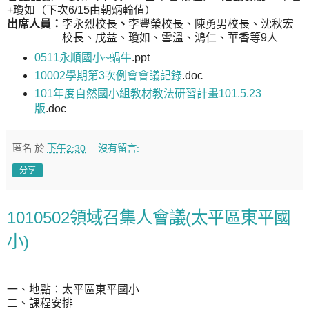
+
瓊如（下次
6/15
由朝炳輪值）
出席人員：
李永烈校長
、
李豐榮校長、陳勇男校長、沈秋宏
校長、戊益、瓊如、雪溫、鴻仁、華香等
9
人
0511永順國小~蝸牛
.ppt
10002學期第3次例會會議記錄
.doc
101年度自然國小組教材教法研習計畫101.5.23
版
.doc
匿名
於
下午2:30
沒有留言:
分享
1010502領域召集人會議(太平區東平國
小)
一、地點：太平區東平國小
二、課程安排