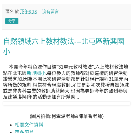
匿名
於
下午6:13
沒有留言:
分享
自然領域六上教材教法---北屯區新興國
小
本團今年特色運作目標"31單元教材教法",六上教材教法地
點在北屯區
新興國小
.每位參與的教師都對於這樣的研習活動
讚譽有加,因為本團此次研習活動都是針對現行課程31單元內
容所做的規劃,相當符合現職教師,尤其是對初次教授自然領域
或是非專科畢業的教師助益頗大;也因為老師今年的熱烈參與
及建議,對明年的活動更加有所幫助...
(圖片拍攝:柯雪溫老師&陳華香老師)
相關文件資料
更多照片