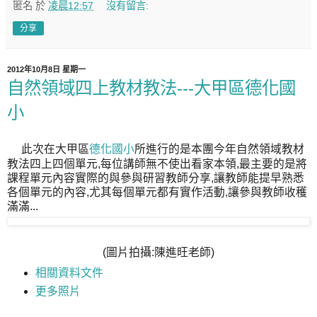
匿名
於
凌晨12:57
沒有留言:
分享
2012年10月8日 星期一
自然領域四上教材教法---大甲區德化國
小
此次在大甲區
德化國小
所進行的是本團今年自然領域教材
教法四上四個單元,每位講師無不使出看家本領,最主要的是將
課程單元內容實際的與參與研習教師分享,讓教師能提早熟悉
各個單元的內容,尤其每個單元都有實作活動,讓參與教師收穫
滿滿...
(圖片拍攝:陳進旺老師)
相關資料文件
更多照片