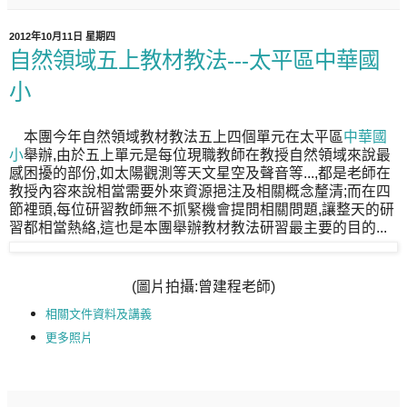
2012年10月11日 星期四
自然領域五上教材教法---太平區中華國
小
本團今年自然領域教材教法五上四個單元在太平區
中華國
小
舉辦,由於五上單元是每位現職教師在教授自然領域來說最
感困擾的部份,如太陽觀測等天文星空及聲音等...,都是老師在
教授內容來說相當需要外來資源挹注及相關概念釐清;而在四
節裡頭,每位研習教師無不抓緊機會提問相關問題,讓整天的研
習都相當熱絡,這也是本團舉辦教材教法研習最主要的目的...
(圖片拍攝:曾建程老師)
相關文件資料及講義
更多照片