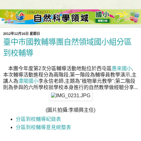
2012年12月16日 星期日
臺中市國教輔導團自然領域國小組分區
到校輔導
本團今年度第2次分區輔導活動地點位於西屯區
惠來國小
,
本次輔導活動進程分為兩階段,第一階段為輔導員教學演示,主
講人為
潭陽國小
李永信老師,主題為"植物單元教學";第二階段
則為參與的六所學校就學校本身進行的自然教學做經驗分享...
(圖片拍攝:李順興主任)
分區到校輔導紀錄表
分區到校輔導意見統整表