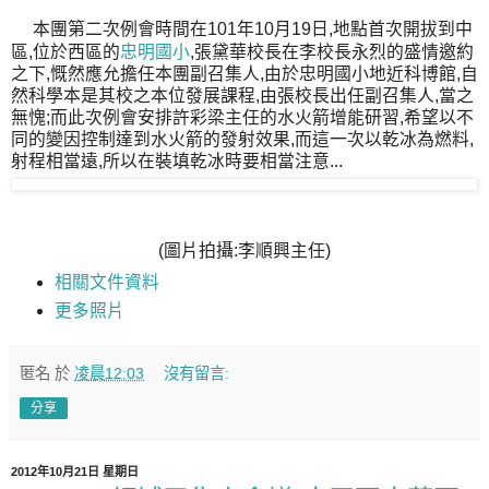
本團第二次例會時間在101年10月19日,地點首次開拔到中
區,位於西區的
忠明國小
,張黛華校長在李校長永烈的盛情邀約
之下,慨然應允擔任本團副召集人,由於忠明國小地近科博館,自
然科學本是其校之本位發展課程,由張校長出任副召集人,當之
無愧;而此次例會安排許彩梁主任的水火箭增能研習,希望以不
同的變因控制達到水火箭的發射效果,而這一次以乾冰為燃料,
射程相當遠,所以在裝填乾冰時要相當注意...
(圖片拍攝:李順興主任)
相關文件資料
更多照片
匿名
於
凌晨12:03
沒有留言:
分享
2012年10月21日 星期日