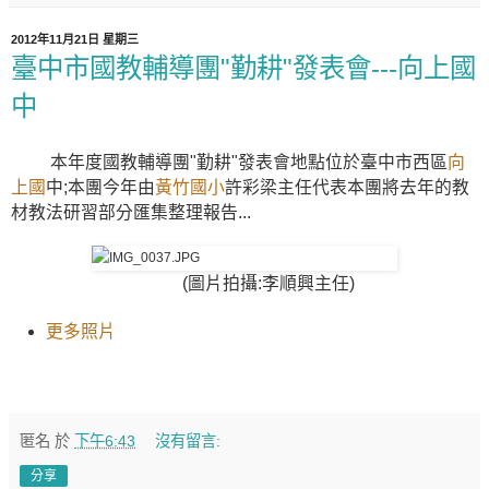
2012年11月21日 星期三
臺中市國教輔導團"勤耕"發表會---向上國
中
本年度國教輔導團"勤耕"發表會地點位於臺中市西區
向
上國
中;本團今年由
黃竹國小
許彩梁主任代表本團將去年的教
材教法研習部分匯集整理報告...
(圖片拍攝:李順興主任)
更多照片
匿名
於
下午6:43
沒有留言:
分享