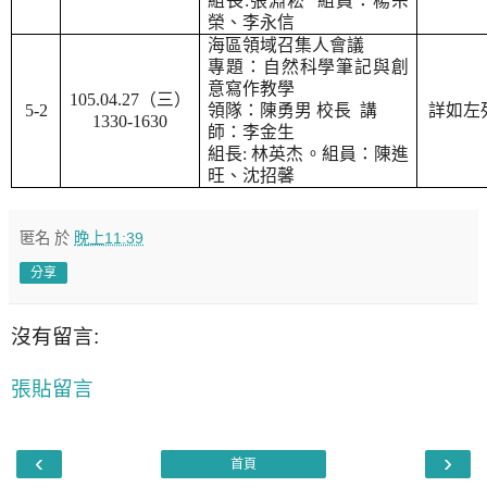
組長
:
張淵菘
組員：楊宗
榮、李永信
海區領域召集人會議
專題：自然科學筆記與創
意寫作教學
105.04.27
（三）
5-2
領隊：陳勇男 校長
講
詳如左
1330-1630
師：
李金生
組長
:
林英杰
。組員：
陳進
旺、沈招馨
匿名
於
晚上11:39
分享
沒有留言:
張貼留言
‹
›
首頁