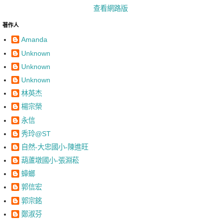
查看網路版
著作人
Amanda
Unknown
Unknown
Unknown
林英杰
楊宗榮
永信
秀玲@ST
自然-大忠國小-陳進旺
葫蘆墩國小-張淵菘
蟑螂
郭信宏
郭宗銘
鄭淑芬