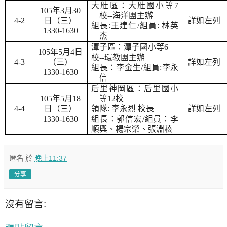
大肚區：大肚國小等
7
105
年
3
月
30
校
--
海洋團主辦
4-2
日（三）
詳如左列
組長
:
王建仁
/
組員
:
林英
1330-1630
杰
潭子區：潭子國小等
6
105
年
5
月
4
日
校
--
環教團主辦
4-3
（三）
詳如左列
組長：李金生
/
組員
:
李永
1330-1630
信
后里神岡區：后里國小
105
年
5
月
18
等
12
校
4-4
日（三）
領隊
:
李永烈 校長
詳如左列
1330-1630
組長：
郭信宏
/
組員：李
順興、
楊宗榮、張淵菘
匿名
於
晚上11:37
分享
沒有留言: