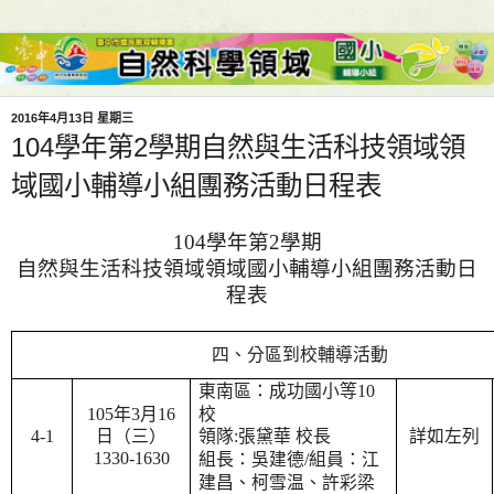
2016年4月13日 星期三
104學年第2學期自然與生活科技領域領
域國小輔導小組團務活動日程表
104
學年第
2
學期
自然與生活科技領域領域國小輔導小組團務活動日
程表
四、分區到校輔導活動
東南區：成功國小等
10
105
年
3
月
16
校
4-1
日（三）
領隊
:
張黛華 校長
詳如左列
1330-1630
組長：
吳建德
/
組員：
江
建昌、
柯雪
温、
許彩梁