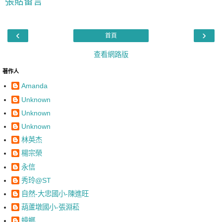
張貼留言
‹
›
首頁
查看網路版
著作人
Amanda
Unknown
Unknown
Unknown
林英杰
楊宗榮
永信
秀玲@ST
自然-大忠國小-陳進旺
葫蘆墩國小-張淵菘
蟑螂