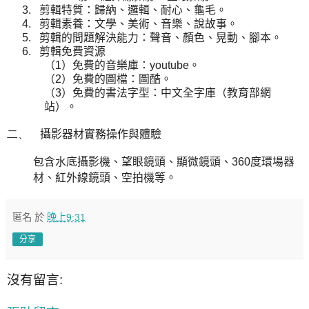
3.
剪輯特質：歸納、邏輯、耐心、龜毛。
4.
剪輯素養：文學、美術、音樂、說故事。
5.
剪輯的問題解決能力：聲音、顏色、晃動、腳本。
6.
剪輯免費資源
（
1
）免費的音樂庫：
youtube
。
（
2
）免費的圖檔：圖酷。
（
3
）免費的書法字型：中文全字庫（教育部網
站）。
二、
攝影器材實務操作與體驗
包含水底攝影機、望眼鏡頭、顯微鏡頭、
360
度環場器
材、紅外線鏡頭、空拍機等。
匿名
於
晚上9:31
分享
沒有留言: