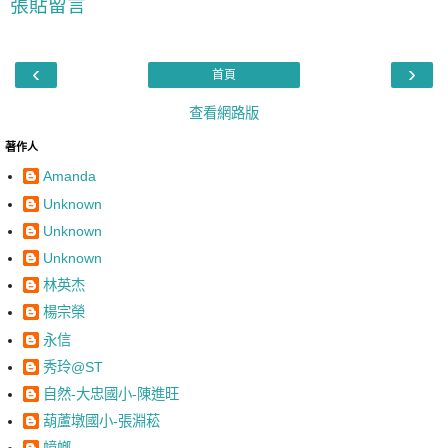
張貼留言
‹
›
首頁
查看網路版
著作人
Amanda
Unknown
Unknown
Unknown
林英杰
楊宗榮
永信
秀玲@ST
自然-大忠國小-陳進旺
葫蘆墩國小-張淵菘