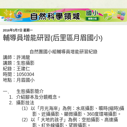
2016年3月7日 星期一
輔導員增能研習(后里區月眉國小)
自然團國小組輔導員增能研習紀錄
講師：許鴻龍
講題：生態攝影
紀錄：王建仁
時間：
1050304
地點：月眉國小
一、
生態攝影簡介
1.
介紹腳本及分鏡概念。
2.
攝影技法
（
1
）以「月光海岸」為例：水底攝影、曠時
(
縮時
)
攝
影、近攝攝影、顯微攝影、
360
度環場攝影。
（
2
）以「 大地的孩子」為例：空拍攝影、高速攝
影、紅外線攝影、望眼攝影。