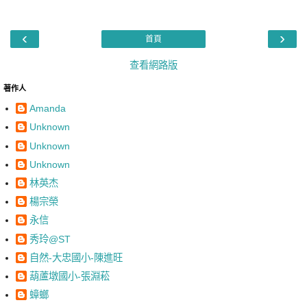
‹
›
首頁
查看網路版
著作人
Amanda
Unknown
Unknown
Unknown
林英杰
楊宗榮
永信
秀玲@ST
自然-大忠國小-陳進旺
葫蘆墩國小-張淵菘
蟑螂