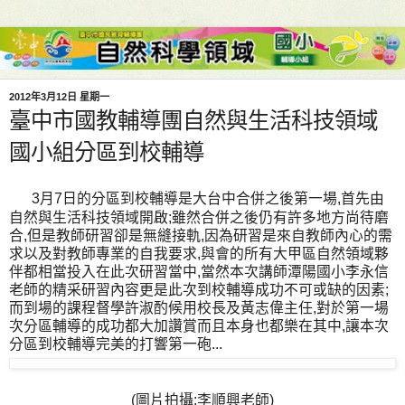
2012年3月12日 星期一
臺中市國教輔導團自然與生活科技領域
國小組分區到校輔導
3月7日的分區到校輔導是大台中合併之後第一場,首先由
自然與生活科技領域開啟;雖然合併之後仍有許多地方尚待磨
合,但是教師研習卻是無縫接軌,因為研習是來自教師內心的需
求以及對教師專業的自我要求,與會的所有大甲區自然領域夥
伴都相當投入在此次研習當中,當然本次講師潭陽國小李永信
老師的精采研習內容更是此次到校輔導成功不可或缺的因素;
而到場的課程督學許淑酌候用校長及黃志偉主任,對於第一場
次分區輔導的成功都大加讚賞而且本身也都樂在其中,讓本次
分區到校輔導完美的打響第一砲...
(圖片拍攝:李順興老師)