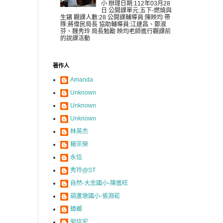
小 辦理日期:112年03月28
日 公開課單元:五下-燃燒與
生鏽 觀課人數:28 公開課輔導員:陳映均 帶
隊:蔣偉民局長 協助輔導員:江建昌、鄭淑
芬、魏秀玲 局長勉勵 映均老師進行觀課前
的說課活動
著作人
Amanda
Unknown
Unknown
Unknown
林英杰
楊宗榮
永信
秀玲@ST
自然-大忠國小-陳進旺
葫蘆墩國小-張淵菘
蟑螂
郭信宏