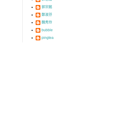
郭宗銘
鄭淑芬
魏秀玲
bubble
pingtea