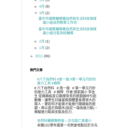
►
5月
(5)
►
4月
(9)
▼
3月
(2)
臺中市國教輔導團自然與生活科技領域
國小組自然教學工作坊
臺中市國教輔導團自然與生活科技領域
國小組分區到校輔導
►
2月
(1)
►
1月
(2)
►
2011
(66)
熱門文章
#六下自然科 #南一版 #第一單元巧妙的
施力工具 #槓桿
# 六下自然科 # 南一版 # 第一單元巧妙
的施力工具 # 槓桿 作者:頭家國小 李金
生 從蹺蹺板是公園裡常見的遊戲器材引起
動機，讓學生討論當兩個體重差異很大的
兩人，要如何才能做才能進行蹺蹺板的遊
戲。再以直尺與積木(指定一端為施力點)，
模擬施力點與支點及抗力...
自然科輔導團例會---北屯區仁美國小
本團102學年度第一次例會地點位於北屯