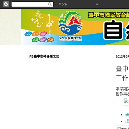
FB臺中市輔導團之友
2012年
臺中
工作
本學期
習作再
研
成