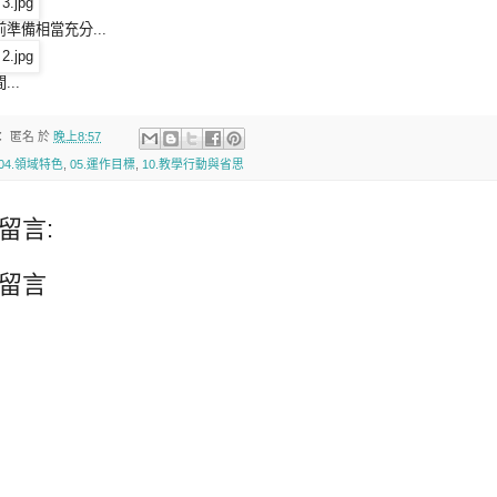
準備相當充分...
..
：
匿名
於
晚上8:57
04.領域特色
,
05.運作目標
,
10.教學行動與省思
留言:
留言