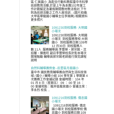
區 仁美國小 ;為配合行動科教館臺中市科學
巡迴教育活動,於是上午為本團102年度工
作計劃擬定及暑假期間教材教法檢討,下午
則為巡迴活動之工作人員培訓... (圖片拍攝:
大甲區華龍國小輔導主任李順興) 相關資料
更多照片
1091230到校服務- 大明國
小場次
1091230到校服務- 大明國
小場次 到校服務學校:大明
國小 到校服務日期:109年
12 月30日 到校服務人
數:11人 服務輔導員:李豐榮、郭宗銘、沈
招馨、陳進旺 副召李豐榮校長針對本場次
開場勉勵 輔導員郭宗銘老師進行探究課程
說明
自然科輔導團例會--后里區月眉國小
臺中市 國民教育輔導團自然與生活科技領
域 / 國小 / 輔導小組 104 學年第 1 學期第 4
次團務工作會議記錄 會議時間： 104 年
01 月 8 日（星期五） 09 ： 00 至 16 ：
00 會議地點：龍井區龍泉國小 會議主席：
李永烈 校長 ...
1091216到校服務- 僑忠國
小場次
1091216到校服務- 僑忠
國小場次 到校服務學校:僑
忠國小 到校服務日期:109