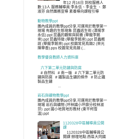
年12 月16日 到校服務人
數:13人 服務輔導員:李永信、李金生 、 鄭
淑芬 自然團務宣導 素養導向課程引導
動物教學ppt
團內成員的教學ppt分享,可運用於教學第一
現場 有趣的生態現象 昆蟲逃生術 (潭陽李
永信).ppt 昆蟲的觀察與飼養 (華龍李銘
崇).ppt 昆蟲特徵 (華龍李銘崇).ppt 昆蟲概
說 (華龍李銘崇).ppt 校園常見鳥類2 (崇光
陳華香).pps 校園常見鳥類 (...
教學優良教師人力資料庫
六下第二單元防鏽與防腐
# 自然科 # 南一版 # 六下第二單元防
鏽與防腐 # 鐵製品生鏽的條件 # 防止鐵
製品生鏽
...
岩石與礦物教學ppt
團內成員的教學ppt分享,可運用於教學第一
現場 岩石與礦物 (坪林國小坪廍分校林淑
芬) .ppt 國小地質地形教材 (東平柯雪
溫).ppt
1120328中區輔導員公開
課
1120328中區輔導員公
開課 辦理地點:西區大同國