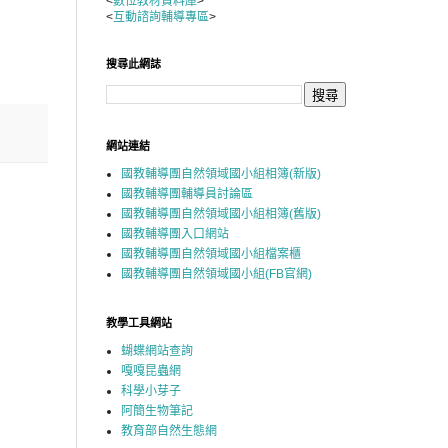
<
數位教材資料庫
>
<
互動諮詢輔導專區
>
搜尋此網誌
網站連結
國教輔導團自然領域國小組相簿(新版)
國教輔導團輔導員討論區
國教輔導團自然領域國小組相簿(舊版)
國教輔導團入口網站
國教輔導團自然領域國小組檔案櫃
國教輔導團自然領域國小組(FB官網)
教學工具網站
蝴蝶網站查詢
嘎嘎昆蟲網
科學小芽子
阿簡生物筆記
教育部自然生態網