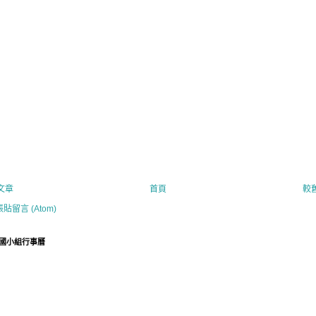
文章
首頁
較
張貼留言 (Atom)
國小組行事曆