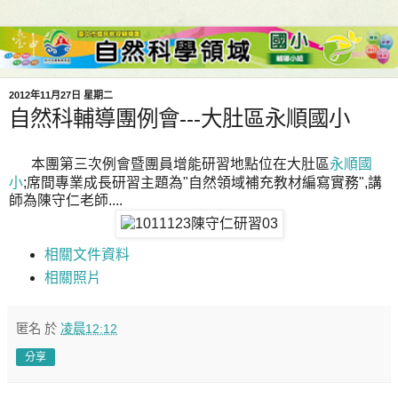
2012年11月27日 星期二
自然科輔導團例會---大肚區永順國小
本團第三次例會暨團員增能研習地點位在大肚區
永順國
小
;席間專業成長研習主題為"自然領域補充教材編寫實務",講
師為陳守仁老師....
相關文件資料
相關照片
匿名
於
凌晨12:12
分享