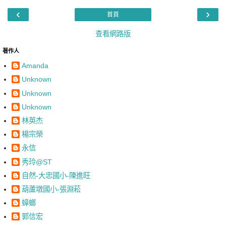
‹
›
首頁
查看網路版
著作人
Amanda
Unknown
Unknown
Unknown
林英杰
楊宗榮
永信
秀玲@ST
自然-大忠國小-陳進旺
葫蘆墩國小-張淵菘
蟑螂
郭信宏