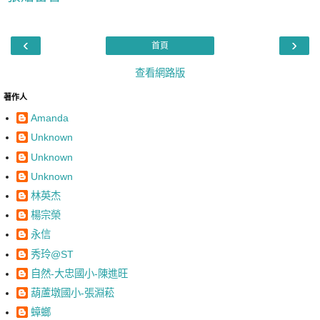
‹
›
首頁
查看網路版
著作人
Amanda
Unknown
Unknown
Unknown
林英杰
楊宗榮
永信
秀玲@ST
自然-大忠國小-陳進旺
葫蘆墩國小-張淵菘
蟑螂