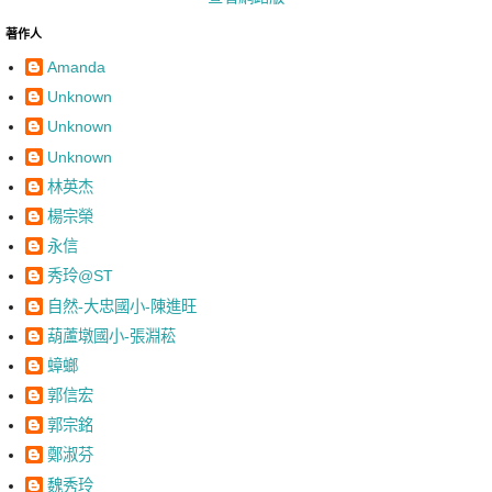
著作人
Amanda
Unknown
Unknown
Unknown
林英杰
楊宗榮
永信
秀玲@ST
自然-大忠國小-陳進旺
葫蘆墩國小-張淵菘
蟑螂
郭信宏
郭宗銘
鄭淑芬
魏秀玲