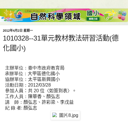
2012年4月2日 星期一
1010328--31單元教材教法研習活動(德
化國小)
主辦單位：臺中
市
政府教育
局
承辦單位：
大甲區德化
國小
協辦單位：
太平區新興國小
活動日期：
2012/03/28
參加人員：共
20
位〈如簽到表〉。
工作人員：
陳華香、顏弘志
講
師：
顏弘志、許彩梁、李戊益
紀
錄
者
:
顏弘志