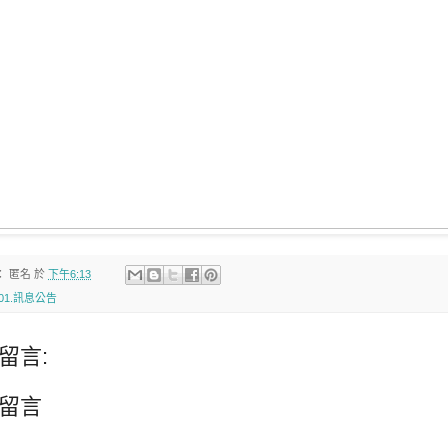
：
匿名
於
下午6:13
01.訊息公告
留言:
留言