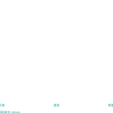
文章
首頁
較
張貼留言 (Atom)