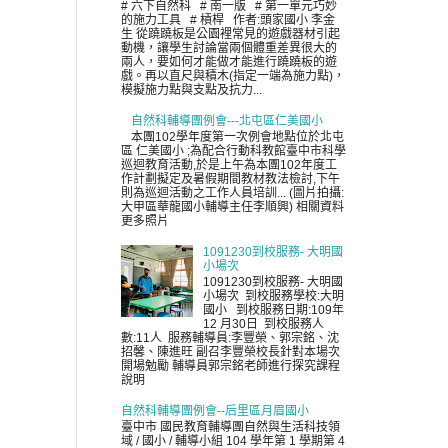
# 六下自然科 # 南一版 # 第一單元巧妙
的施力工具 # 槓桿 作者:頭家國小 李金
生 從蹺蹺板是公園裡常見的遊戲器材引起
動機，讓學生討論當兩個體重差異很大的
兩人，要如何才能做才能進行蹺蹺板的遊
戲。再以直尺與積木(指定一端為施力點)，
模擬施力點與支點及抗力...
自然科輔導團例會---北屯區仁美國小
本團102學年度第一次例會地點位於北屯
區 仁美國小 ;為配合行動科教館臺中市科學
巡迴教育活動,於是上午為本團102年度工
作計劃擬定及暑假期間教材教法檢討,下午
則為巡迴活動之工作人員培訓... (圖片拍攝:
大甲區華龍國小輔導主任李順興) 相關資料
更多照片
1091230到校服務- 大明國
小場次
1091230到校服務- 大明國
小場次 到校服務學校:大明
國小 到校服務日期:109年
12 月30日 到校服務人
數:11人 服務輔導員:李豐榮、郭宗銘、沈
招馨、陳進旺 副召李豐榮校長針對本場次
開場勉勵 輔導員郭宗銘老師進行探究課程
說明
自然科輔導團例會--后里區月眉國小
臺中市 國民教育輔導團自然與生活科技領
域 / 國小 / 輔導小組 104 學年第 1 學期第 4