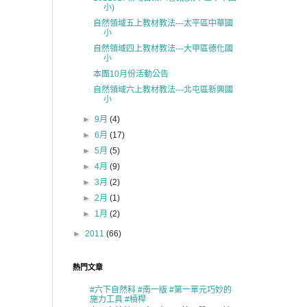
小)
自然領域五上教材教法---太平區中華國
小
自然領域四上教材教法---大甲區德化國
小
本團10月份活動公告
自然領域六上教材教法---北屯區新興國
小
►
9月
(4)
►
6月
(17)
►
5月
(5)
►
4月
(9)
►
3月
(2)
►
2月
(1)
►
1月
(2)
►
2011
(66)
熱門文章
#六下自然科 #南一版 #第一單元巧妙的
施力工具 #槓桿