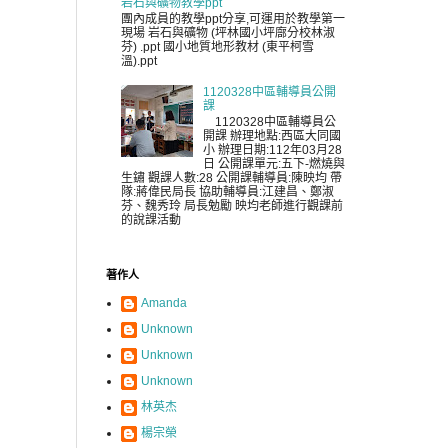
岩石與礦物教學ppt
團內成員的教學ppt分享,可運用於教學第一
現場 岩石與礦物 (坪林國小坪廍分校林淑
芬) .ppt 國小地質地形教材 (東平柯雪
溫).ppt
1120328中區輔導員公開
課
1120328中區輔導員公
開課 辦理地點:西區大同國
小 辦理日期:112年03月28
日 公開課單元:五下-燃燒與
生鏽 觀課人數:28 公開課輔導員:陳映均 帶
隊:蔣偉民局長 協助輔導員:江建昌、鄭淑
芬、魏秀玲 局長勉勵 映均老師進行觀課前
的說課活動
著作人
Amanda
Unknown
Unknown
Unknown
林英杰
楊宗榮