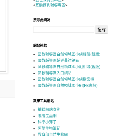
<
數位教材資料庫
>
<
互動諮詢輔導專區
>
搜尋此網誌
網站連結
國教輔導團自然領域國小組相簿(新版)
國教輔導團輔導員討論區
國教輔導團自然領域國小組相簿(舊版)
國教輔導團入口網站
國教輔導團自然領域國小組檔案櫃
國教輔導團自然領域國小組(FB官網)
教學工具網站
蝴蝶網站查詢
嘎嘎昆蟲網
科學小芽子
阿簡生物筆記
教育部自然生態網