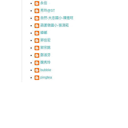
永信
秀玲@ST
自然-大忠國小-陳進旺
葫蘆墩國小-張淵菘
蟑螂
郭信宏
郭宗銘
鄭淑芬
魏秀玲
bubble
pingtea