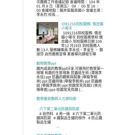
次團務工作會議記錄 會議時間： 104 年
01 月 8 日（星期五） 09 ： 00 至 16 ：
00 會議地點：龍井區龍泉國小 會議主席：
李永烈 校長 ...
1091216到校服務- 僑忠國
小場次
1091216到校服務- 僑忠
國小場次 到校服務學校:僑
忠國小 到校服務日期:109
年12 月16日 到校服務人
數:13人 服務輔導員:李永信、李金生 、 鄭
淑芬 自然團務宣導 素養導向課程引導
動物教學ppt
團內成員的教學ppt分享,可運用於教學第一
現場 有趣的生態現象 昆蟲逃生術 (潭陽李
永信).ppt 昆蟲的觀察與飼養 (華龍李銘
崇).ppt 昆蟲特徵 (華龍李銘崇).ppt 昆蟲概
說 (華龍李銘崇).ppt 校園常見鳥類2 (崇光
陳華香).pps 校園常見鳥類 (...
教學優良教師人力資料庫
六下第二單元防鏽與防腐
# 自然科 # 南一版 # 六下第二單元防
鏽與防腐 # 鐵製品生鏽的條件 # 防止鐵
製品生鏽
...