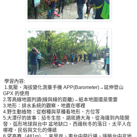
學習內容:
1.氣壓、海拔變化測量手機 APP(Barometer)→延伸登山
GPX 的使用
2.等高線地圖判讀(線與線的距離)→紙本地圖還是需要
3.地形：排水系統的觀察、地震在哪裡
4.野生動植物：從樹種與草種看地形、方位等
5.大潭仔的故事：茄冬生態、湖底通大海、從海邊到內陸開
發、弧形地球與台中 盆地缺口、西邊秋冬的落日、太平人在
哪裡、民俗與文化的傳遞
6.望高寮（481m）：來葉崁、東台中飛行場、遠眺台中盆地