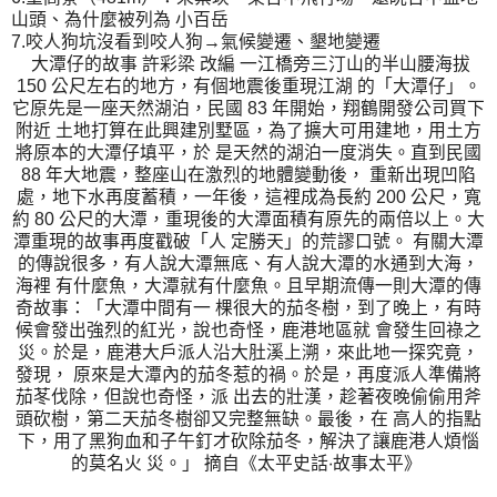
山頭、為什麼被列為 小百岳
7.咬人狗坑沒看到咬人狗→氣候變遷、墾地變遷
大潭仔的故事 許彩梁 改編 一江橋旁三汀山的半山腰海拔
150 公尺左右的地方，有個地震後重現江湖 的「大潭仔」。
它原先是一座天然湖泊，民國 83 年開始，翔鶴開發公司買下
附近 土地打算在此興建別墅區，為了擴大可用建地，用土方
將原本的大潭仔填平，於 是天然的湖泊一度消失。直到民國
88 年大地震，整座山在激烈的地體變動後， 重新出現凹陷
處，地下水再度蓄積，一年後，這裡成為長約 200 公尺，寬
約 80 公尺的大潭，重現後的大潭面積有原先的兩倍以上。大
潭重現的故事再度戳破「人 定勝天」的荒謬口號。 有關大潭
的傳說很多，有人說大潭無底、有人說大潭的水通到大海，
海裡 有什麼魚，大潭就有什麼魚。且早期流傳一則大潭的傳
奇故事：「大潭中間有一 棵很大的茄冬樹，到了晚上，有時
候會發出強烈的紅光，說也奇怪，鹿港地區就 會發生回祿之
災。於是，鹿港大戶派人沿大肚溪上溯，來此地一探究竟，
發現， 原來是大潭內的茄冬惹的禍。於是，再度派人準備將
茄苳伐除，但說也奇怪，派 出去的壯漢，趁著夜晚偷偷用斧
頭砍樹，第二天茄冬樹卻又完整無缺。最後，在 高人的指點
下，用了黑狗血和子午釘才砍除茄冬，解決了讓鹿港人煩惱
的莫名火 災。」 摘自《太平史話‧故事太平》