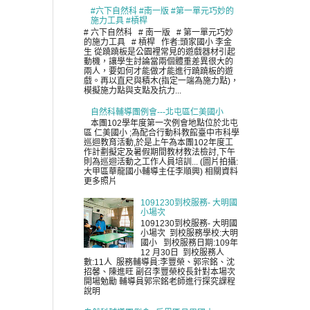
#六下自然科 #南一版 #第一單元巧妙的
施力工具 #槓桿
# 六下自然科 # 南一版 # 第一單元巧妙
的施力工具 # 槓桿 作者:頭家國小 李金
生 從蹺蹺板是公園裡常見的遊戲器材引起
動機，讓學生討論當兩個體重差異很大的
兩人，要如何才能做才能進行蹺蹺板的遊
戲。再以直尺與積木(指定一端為施力點)，
模擬施力點與支點及抗力...
自然科輔導團例會---北屯區仁美國小
本團102學年度第一次例會地點位於北屯
區 仁美國小 ;為配合行動科教館臺中市科學
巡迴教育活動,於是上午為本團102年度工
作計劃擬定及暑假期間教材教法檢討,下午
則為巡迴活動之工作人員培訓... (圖片拍攝:
大甲區華龍國小輔導主任李順興) 相關資料
更多照片
1091230到校服務- 大明國
小場次
1091230到校服務- 大明國
小場次 到校服務學校:大明
國小 到校服務日期:109年
12 月30日 到校服務人
數:11人 服務輔導員:李豐榮、郭宗銘、沈
招馨、陳進旺 副召李豐榮校長針對本場次
開場勉勵 輔導員郭宗銘老師進行探究課程
說明