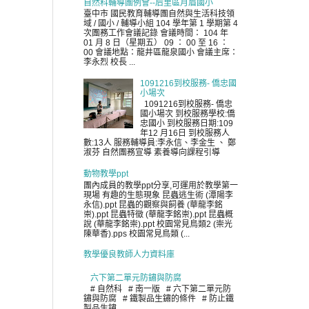
自然科輔導團例會--后里區月眉國小
臺中市 國民教育輔導團自然與生活科技領
域 / 國小 / 輔導小組 104 學年第 1 學期第 4
次團務工作會議記錄 會議時間： 104 年
01 月 8 日（星期五） 09 ： 00 至 16 ：
00 會議地點：龍井區龍泉國小 會議主席：
李永烈 校長 ...
1091216到校服務- 僑忠國
小場次
1091216到校服務- 僑忠
國小場次 到校服務學校:僑
忠國小 到校服務日期:109
年12 月16日 到校服務人
數:13人 服務輔導員:李永信、李金生 、 鄭
淑芬 自然團務宣導 素養導向課程引導
動物教學ppt
團內成員的教學ppt分享,可運用於教學第一
現場 有趣的生態現象 昆蟲逃生術 (潭陽李
永信).ppt 昆蟲的觀察與飼養 (華龍李銘
崇).ppt 昆蟲特徵 (華龍李銘崇).ppt 昆蟲概
說 (華龍李銘崇).ppt 校園常見鳥類2 (崇光
陳華香).pps 校園常見鳥類 (...
教學優良教師人力資料庫
六下第二單元防鏽與防腐
# 自然科 # 南一版 # 六下第二單元防
鏽與防腐 # 鐵製品生鏽的條件 # 防止鐵
製品生鏽