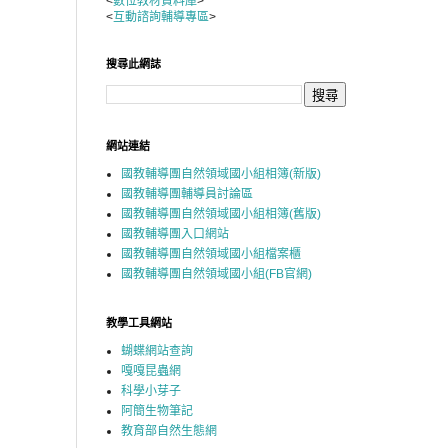
<
數位教材資料庫
>
<
互動諮詢輔導專區
>
搜尋此網誌
網站連結
國教輔導團自然領域國小組相簿(新版)
國教輔導團輔導員討論區
國教輔導團自然領域國小組相簿(舊版)
國教輔導團入口網站
國教輔導團自然領域國小組檔案櫃
國教輔導團自然領域國小組(FB官網)
教學工具網站
蝴蝶網站查詢
嘎嘎昆蟲網
科學小芽子
阿簡生物筆記
教育部自然生態網