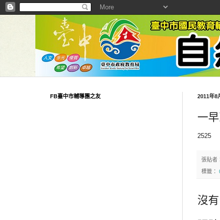
FB臺中市輔導團之友
2011年
一早
2525
張貼者
標籤：
沒有