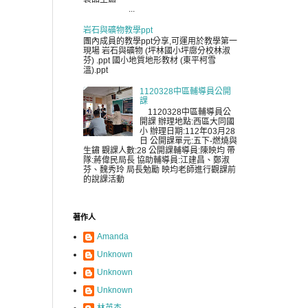
...
岩石與礦物教學ppt
團內成員的教學ppt分享,可運用於教學第一
現場 岩石與礦物 (坪林國小坪廍分校林淑
芬) .ppt 國小地質地形教材 (東平柯雪
溫).ppt
1120328中區輔導員公開
課
1120328中區輔導員公
開課 辦理地點:西區大同國
小 辦理日期:112年03月28
日 公開課單元:五下-燃燒與
生鏽 觀課人數:28 公開課輔導員:陳映均 帶
隊:蔣偉民局長 協助輔導員:江建昌、鄭淑
芬、魏秀玲 局長勉勵 映均老師進行觀課前
的說課活動
著作人
Amanda
Unknown
Unknown
Unknown
林英杰