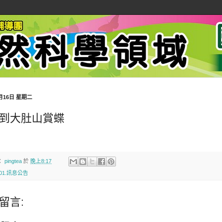
8月16日 星期二
到大肚山賞蝶
：
pingtea
於
晚上8:17
01.訊息公告
留言: