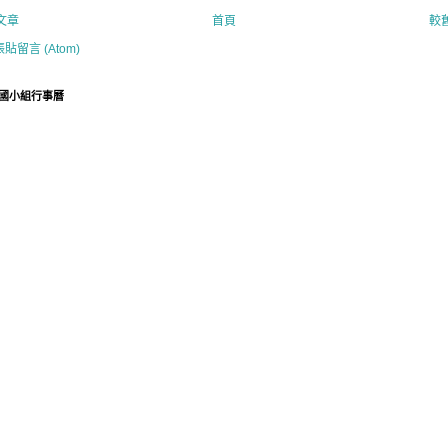
文章
首頁
較
張貼留言 (Atom)
國小組行事曆