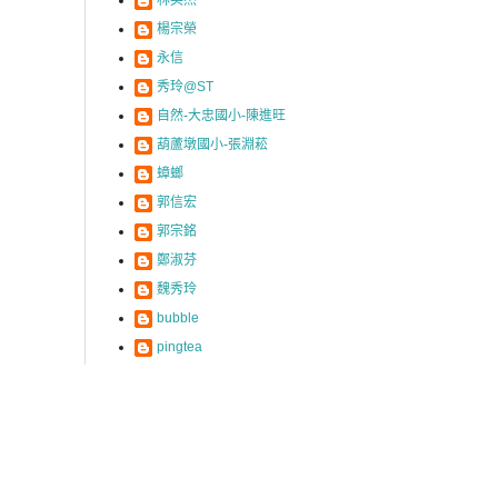
楊宗榮
永信
秀玲@ST
自然-大忠國小-陳進旺
葫蘆墩國小-張淵菘
蟑螂
郭信宏
郭宗銘
鄭淑芬
魏秀玲
bubble
pingtea