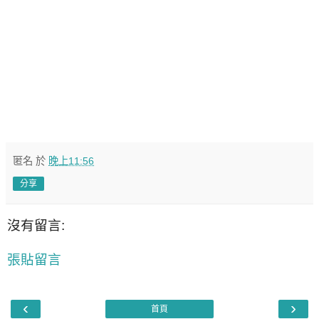
匿名
於
晚上11:56
分享
沒有留言:
張貼留言
‹
›
首頁