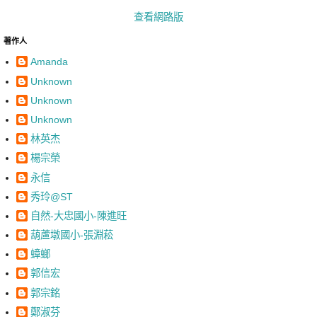
查看網路版
著作人
Amanda
Unknown
Unknown
Unknown
林英杰
楊宗榮
永信
秀玲@ST
自然-大忠國小-陳進旺
葫蘆墩國小-張淵菘
蟑螂
郭信宏
郭宗銘
鄭淑芬