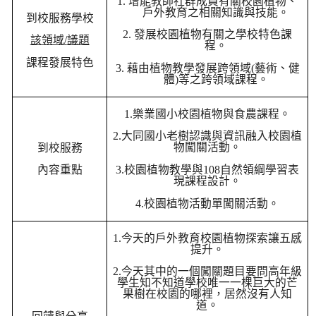
1.
增能教師社群成員有關校園植物、
戶外教育之相關知識與技能。
到校服務學校
2.
發展校園植物有關之學校特色課
該領域
/
議題
程。
課程發展特色
3.
藉由植物教學發展跨領域
(
藝術、健
體
)
等之跨領域課程。
1.
樂業國小校園植物與食農課程。
2.
大同國小老樹認識與資訊融入校園植
物闖關活動。
到校服務
3.
校園植物教學與
108
自然領綱學習表
內容重點
現課程設計。
4.
校園植物活動單闖關活動。
1.
今天的戶外教育校園植物探索讓五感
提升。
2.
今天其中的一個闖關題目要問高年級
學生知不知道學校唯一一棵巨大的芒
果樹在校園的哪裡，居然沒有人知
道。