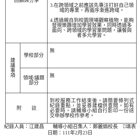
回饋與分享
3.
在跨領域之前應該先專注打好自己領
域的專業，再循序漸進跨域。
4.
透過親自到校園現場觀察植物，能夠
發現樂趣增加學習效果，同時透過多
面向、跨領域的學習單問題，讓餐與
者多元學習。
無
學校部分
建
議
事
項
無
領域
/
議題
部分
到校服務工作結束後，請簡要條列式
紀錄重點，並妥善建檔供查閱，如有
附
註
必要時，請輔導小組自行影印一份送
交申辦學校作參考。
紀錄人員：江建昌
輔導小組召集人：鄭麗娟校長
填表
日期：
111
年
2
月
23
日