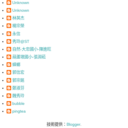
Unknown
Unknown
林英杰
楊宗榮
永信
秀玲@ST
自然-大忠國小-陳進旺
葫蘆墩國小-張淵菘
蟑螂
郭信宏
郭宗銘
鄭淑芬
魏秀玲
bubble
pingtea
技術提供：
Blogger
.