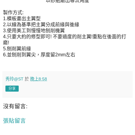
以砂紙磨出導流角度
製作方式:
1.模板畫出主翼型
2.以線為基準把主翼分成前緣與後緣
3.使用美工到慢慢地刨削機翼
4.只要大約的修型即可! 不要過度的削主翼!重點在後面的打
磨!
5.刨削翼前緣
6.並刨削到翼尖，厚度留2mm左右
秀玲@ST
於
晚上8:58
分享
沒有留言:
張貼留言