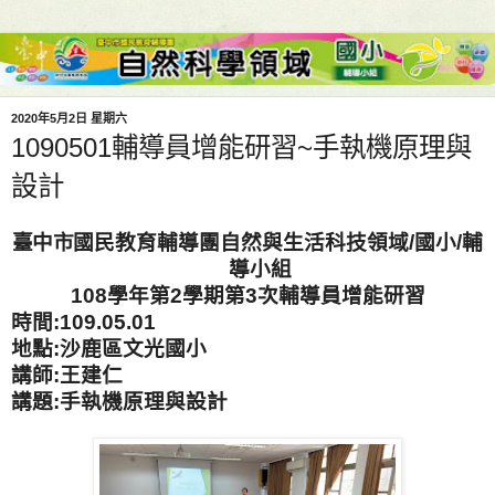
2020年5月2日 星期六
1090501輔導員增能研習~手執機原理與
設計
臺中市
國民教育輔導團自然與生活科技領域
/
國小
/
輔
導小組
108
學年第
2
學期第3次輔導員增能研習
時間:109.05.01
地點:沙鹿區文光國小
講師:王建仁
講題:
手執
機原理與設計