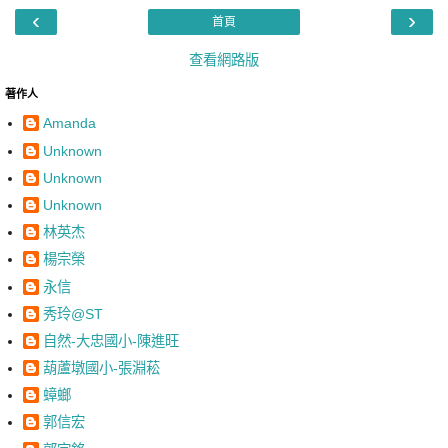
‹
›
首頁
查看網路版
著作人
Amanda
Unknown
Unknown
Unknown
林英杰
楊宗榮
永信
秀玲@ST
自然-大忠國小-陳進旺
葫蘆墩國小-張淵菘
蟑螂
郭信宏