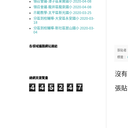
領召會議-潭子區東寶國小 2020-04-08
領召會議-龍井區龍泉國小 2020-04-08
示範教學-太平區新光國小 2020-03-25
分區到校輔導-大安區永安國小 2020-03-
18
分區到校輔導-新社區崑山國小 2020-03-
04
各領域議題網站連結
張貼者
標籤：
沒有
總網頁瀏覽量
4
4
5
2
4
7
張貼