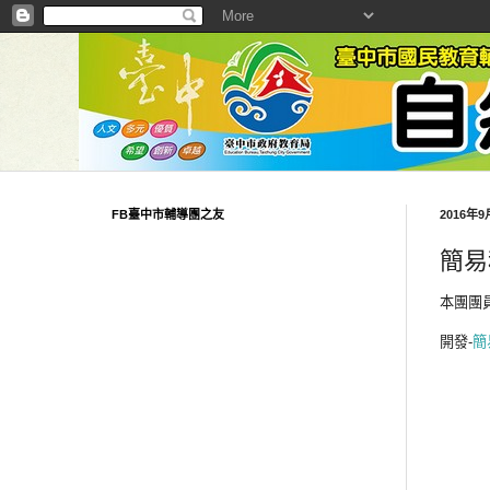
FB臺中市輔導團之友
2016年
簡易
本團團
開發-
簡