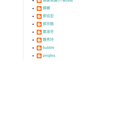
葫蘆墩國小-張淵菘
蟑螂
郭信宏
郭宗銘
鄭淑芬
魏秀玲
bubble
pingtea