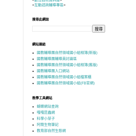
<
數位教材資料庫
>
<
互動諮詢輔導專區
>
搜尋此網誌
網站連結
國教輔導團自然領域國小組相簿(新版)
國教輔導團輔導員討論區
國教輔導團自然領域國小組相簿(舊版)
國教輔導團入口網站
國教輔導團自然領域國小組檔案櫃
國教輔導團自然領域國小組(FB官網)
教學工具網站
蝴蝶網站查詢
嘎嘎昆蟲網
科學小芽子
阿簡生物筆記
教育部自然生態網