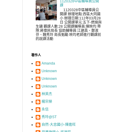
1120328中區輔導員公開
課
1120328中區輔導員公
開課 辦理地點:西區大同國
小 辦理日期:112年03月28
日 公開課單元:五下-燃燒與
生鏽 觀課人數:28 公開課輔導員:陳映均 帶
隊:蔣偉民局長 協助輔導員:江建昌、鄭淑
芬、魏秀玲 局長勉勵 映均老師進行觀課前
的說課活動
著作人
Amanda
Unknown
Unknown
Unknown
林英杰
楊宗榮
永信
秀玲@ST
自然-大忠國小-陳進旺