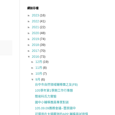
網誌存檔
►
2023
(16)
►
2022
(41)
►
2021
(22)
►
2020
(48)
►
2019
(74)
►
2018
(39)
►
2017
(70)
▼
2016
(73)
►
12月
(19)
►
11月
(8)
►
10月
(7)
▼
9月
(6)
台中市自然領域輔導團之友(FB)
105學年第1學期工作行事曆
簡易科氏力實驗
國中小輔導團員專業對談
105.09.09團務會議--豐原國中
可運用在太陽觀測的APP 輔導員試用情