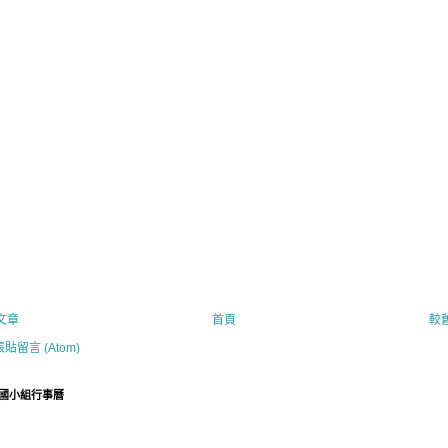
文章
首頁
較
張貼留言 (Atom)
國小組行事曆