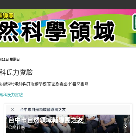
9月11日 星期日
科氏力實驗
員-魏秀玲老師與其服務學校(南區樹義國小)自然團隊
易科氏力實驗