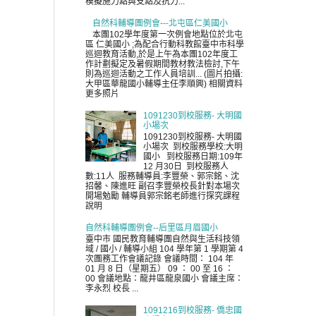
模擬施力點與支點及抗力...
自然科輔導團例會---北屯區仁美國小
本團102學年度第一次例會地點位於北屯
區 仁美國小 ;為配合行動科教館臺中市科學
巡迴教育活動,於是上午為本團102年度工
作計劃擬定及暑假期間教材教法檢討,下午
則為巡迴活動之工作人員培訓... (圖片拍攝:
大甲區華龍國小輔導主任李順興) 相關資料
更多照片
1091230到校服務- 大明國
小場次
1091230到校服務- 大明國
小場次 到校服務學校:大明
國小 到校服務日期:109年
12 月30日 到校服務人
數:11人 服務輔導員:李豐榮、郭宗銘、沈
招馨、陳進旺 副召李豐榮校長針對本場次
開場勉勵 輔導員郭宗銘老師進行探究課程
說明
自然科輔導團例會--后里區月眉國小
臺中市 國民教育輔導團自然與生活科技領
域 / 國小 / 輔導小組 104 學年第 1 學期第 4
次團務工作會議記錄 會議時間： 104 年
01 月 8 日（星期五） 09 ： 00 至 16 ：
00 會議地點：龍井區龍泉國小 會議主席：
李永烈 校長 ...
1091216到校服務- 僑忠國