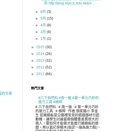
形 http://plog.hlps.tc.edu.tw/po...
►
8月
(3)
►
5月
(15)
►
4月
(8)
►
3月
(6)
►
1月
(1)
►
2015
(30)
►
2014
(26)
►
2013
(32)
►
2012
(52)
►
2011
(66)
熱門文章
舊的文章
#六下自然科 #南一版 #第一單元巧妙的
施力工具 #槓桿
# 六下自然科 # 南一版 # 第一單元巧妙
的施力工具 # 槓桿 作者:頭家國小 李金
生 從蹺蹺板是公園裡常見的遊戲器材引起
動機，讓學生討論當兩個體重差異很大的
兩人，要如何才能做才能進行蹺蹺板的遊
戲。再以直尺與積木(指定一端為施力點)，