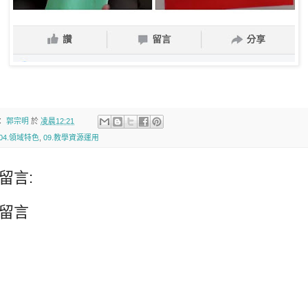
：
郭宗明
於
凌晨12:21
04.領域特色
,
09.教學資源運用
留言:
留言