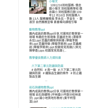
小場次
1091216到校服務- 僑忠
國小場次 到校服務學校:僑
忠國小 到校服務日期:109
年12 月16日 到校服務人
數:13人 服務輔導員:李永信、李金生 、 鄭
淑芬 自然團務宣導 素養導向課程引導
動物教學ppt
團內成員的教學ppt分享,可運用於教學第一
現場 有趣的生態現象 昆蟲逃生術 (潭陽李
永信).ppt 昆蟲的觀察與飼養 (華龍李銘
崇).ppt 昆蟲特徵 (華龍李銘崇).ppt 昆蟲概
說 (華龍李銘崇).ppt 校園常見鳥類2 (崇光
陳華香).pps 校園常見鳥類 (...
教學優良教師人力資料庫
六下第二單元防鏽與防腐
# 自然科 # 南一版 # 六下第二單元防
鏽與防腐 # 鐵製品生鏽的條件 # 防止鐵
製品生鏽
...
岩石與礦物教學ppt
團內成員的教學ppt分享,可運用於教學第一
現場 岩石與礦物 (坪林國小坪廍分校林淑
芬) .ppt 國小地質地形教材 (東平柯雪
溫).ppt