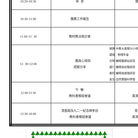
10:20~10:30
休
息
10:30~11:00
團務工作報告
11:00~11: 30
教材教法檢討會
順興
:
中教大進階
36
小
建程：物理年會
團員心得與
宗明
:
輔導團網站研習
11: 30~12:00
經驗分享
建仁
:
輔導員初階研習
進旺
:
輔導員進階研習
金生
:
自然實驗科學營
午
餐
/
12:00-13:30
教科書模組會議
黃
漆藝館及九二一紀念碑參訪
曾
13:30~16:00
/
教科書模組會議
黃