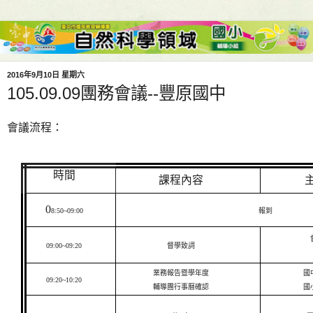
2016年9月10日 星期六
105.09.09團務會議--豐原國中
會議流程：
時間
課程內容
0
8:50~09:00
報到
09:00~09:20
督學致詞
業務報告暨學年度
國
09:20~10:20
輔導團行事曆確認
國