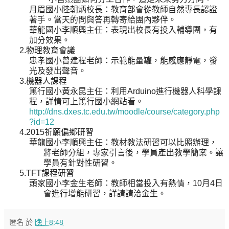
月眉國小陸朝炳校長：教育部會從教師自然專長認證
著手。當天的問與答再轉寄給團內夥伴。
華龍國小李順興主任：表現出校長有投入輔導團，有
加分效果。
2.
物理教育會議
忠孝國小曾建程老師：示範能量罐，能感應靜電，發
光及發出聲音。
3.
機器人課程
篤行國小黃永昆主任：利用
Arduino
進行機器人科學課
程，詳情可上篤行國小網站看。
http://dns.dxes.tc.edu.tw/moodle/course/category.php
?id=12
4.2015
祈願偏鄉研習
華龍國小李順興主任：教材教法研習可以比照辦理，
將老師分組，專家引言後，學員產出教學簡案。讓
學員有針對性研習。
5.TFT
課程研習
頭家國小李金生老師：教師相當投入有熱情，
10
月
4
日
會進行增能研習，詳請請洽金生。
匿名
於
晚上8:48