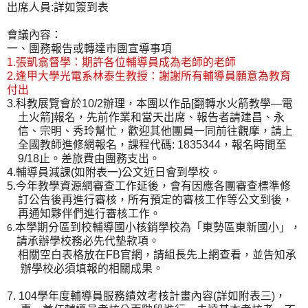
出席人員
:
詳如簽到表
會議內容：
一、團務報告或轉達市團宣導事項
1.
張凱翕督學：期許各位輔導員成為老師的老師
2.
逢甲大學光電系林泰生教授：謝謝所有輔導員願意為教育
付出
3.
科教展覽會於
10/2
辦理，本團以作品
[
翻轉水火箭教學—電
土火箭
]
報名，先前作業和當天出席、報告者請建昌、永
信、宗明、秀玲幫忙，歡迎其他團員一同前往觀摩，請上
全國教師進修網報名，課程代碼
: 1835344
，報名時間至
9/18
止。差旅費由團務支出。
4.
輔導員減課
(
如附表一
)
公文近日會到學校。
5.
今年教學資源網審查工作延後，會有因應各團審查標準修
訂公告後再進行審核，所有預定的審核工作等公文到後，
再通知夥伴們進行審核工作。
本學期分區到校輔導國小核銷學校為「東勢區東新國小」，
6.
請承辦學校務必先代墊款項。
相關空白表格放在
FB
官網，請組長先上網查看，並告知承
辦學校必須填報的相關成果。
7.
104
學年度輔導員服務績效考核計畫內容
(
詳如附表三
)
，