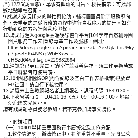
厝
).12/25(
葫蘆墩
)
，尋求有興趣的團員。 校長指示：可找鄰
近地點學校召開。
9.
感謝大家長期來的幫忙與協助，輔導團團員除了服務導向
外，最重要的是從服務的過程中進行自我能力的提升。如有
行動研究的方案請與秀玲聯繫。
10.
請記得進入
google
雲端硬碟協作平台
[104
學年自然輔導團
團員服務工作表
]
登錄專業工作及服務，網址
:
https://docs.google.com/spreadsheets/d/1AekUjkLtmUMry
g7ges8SKi4NSkgWhE3xvy1-
eHSzd64/edit#gid=229882684
11.
通訊錄已更正完畢，請收信並妥善保存，須工作更換時或
平日聯繫皆可使用唷
~
12.104
團務相關
SOP(
內含記錄及空白工作表格檔案
)
已放置
FB
社團，請自行下載使用。
13.
請還未上全教網報名者上網報名，課程代碼
: 1839130
。
14.
下次會議時間：
104.10.16
〈五〉
09
：
00-16
：
00
，地點：
沙鹿區文光國小。
請有減課輔導員務必參加，若不克參加請事先請假。
二、討論項目
（一）
10401
學期重要團務行事曆擬定及工作分配
1.
教學資源網：辦法修正中，希望重質不重量，先將需求