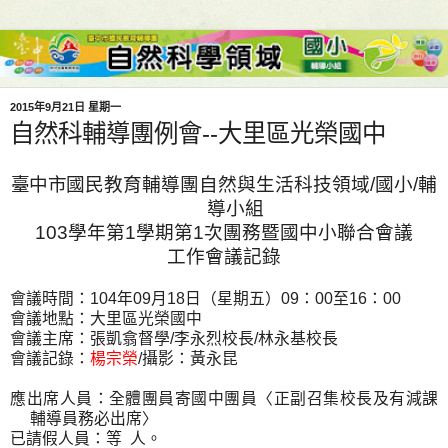
2015年9月21日 星期一
自然科輔導團例會--大里區光榮國中
臺中市
國民教育輔導團自然與生活科技領域
/
國小
/
輔
導小組
103
學年第
1
學期第
1
次團務暨國中小聯合會議
工作會議記錄
會議時間：
104
年
09
月
18
日（星期五）
09
：
00
至
16
：
00
會議地點：大里區光榮國中
會議主席：張凱翕督學
/
李永烈校長
/
林永基校長
會議記錄：
楊宗榮
/
攝影：黃永昆
應出席人員：全體團員寄國中團員〈正副召集校長及有減課
輔導員務必出席〉
已請假人員：等
人。