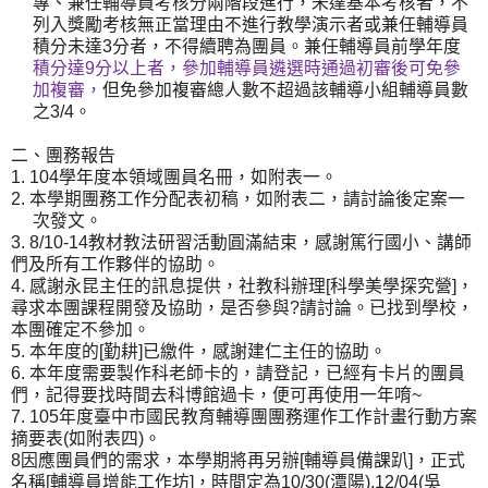
專、兼任輔導員考核分兩階段進行，未達基本考核者，不
列入獎勵考核無正當理由不進行教學演示者或兼任輔導員
積分未達
3
分者，不得續聘為團員。兼任輔導員前學年度
積分達
9
分以上者，參加輔導員遴選時通過初審後可免參
加複審，
但免參加複審總人數不超過該輔導小組輔導員數
之
3/4
。
二、團務報告
1.
104
學年度本領域團員名冊，如附表一。
2.
本學期團務工作分配表初稿，如附表二，請討論後定案一
次發文。
3. 8/10-14
教材教法研習活動圓滿結束，感謝篤行國小、講師
們及所有工作夥伴的協助。
4.
感謝永昆主任的訊息提供，社教科辦理
[
科學美學探究營
]
，
尋求本團課程開發及協助，是否參與
?
請討論。已找到學校，
本團確定不參加。
5.
本年度的
[
勤耕
]
已繳件，感謝建仁主任的協助。
6.
本年度需要製作科老師卡的，請登記，已經有卡片的團員
們，記得要找時間去科博館過卡，便可再使用一年唷
~
7.
105
年度臺中市國民教育輔導團團務運作工作計畫行動方案
摘要表
(
如附表四
)
。
8
因應團員們的需求，本學期將再另辦
[
輔導員備課趴
]
，正式
名稱
[
輔導員增能工作坊
]
，時間定為
10/30(
潭陽
).12/04(
吳