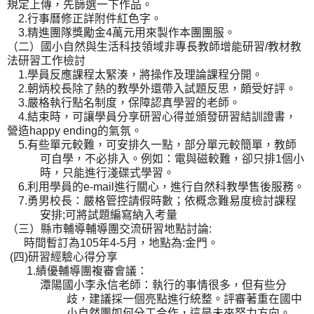
規定上傳，先篩選一下作品。
2.
行事曆修正詳附件紅色字。
3.
精進團隊獎勵金
4
萬元用來製作本團團服。
（二）國小自然與生活科技領域非專長教師增能研習
/
教材教
法研習工作檢討
1.
學員反應課程太緊湊，將操作及理論課程分開。
2.
朝炳校長除了熱的教學外還帶入試題反思，頗受好評。
3.
嚴格執行點名制度，保障認真學習的老師。
4.
結束時，可讓學員分享研習心得並頒發研習結訓證書，
營造
happy ending
的氣氛。
5.
有些單元較難，可安排久一點，部分單元較簡單，教師
可自學，不必排入。例如：電與磁較難，卻只排
1
個小
時，只能進行淺碟式學習。
6.
利用學員的
e-mail
進行關心，進行自然科教學售後服務。
7.
勇男校長：嚴格管控請假時數；依概念難易度檢討課程
安排
;
可將試題編寫納入考量
（三）縣市輔導輔導團交流研習地點討論
:
時間暫訂為
105
年
4-5
月，地點為
:
金門。
(
四
)
研習經驗心得分享
1.
績優輔導團複審會議：
潭陽國小李永信老師：執行的事情很多，但有些分
歧，建議採一個亮點進行統整。評審著重在國中
小自然團如何分工合作，這是未來努力方向。