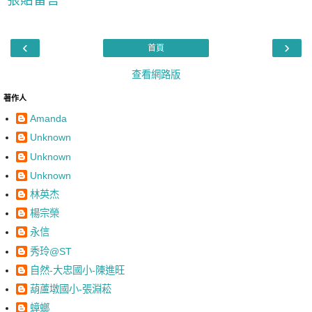
‹
›
首頁
查看網路版
著作人
Amanda
Unknown
Unknown
Unknown
林英杰
楊宗榮
永信
秀玲@ST
自然-大忠國小-陳進旺
葫蘆墩國小-張淵菘
蟑螂