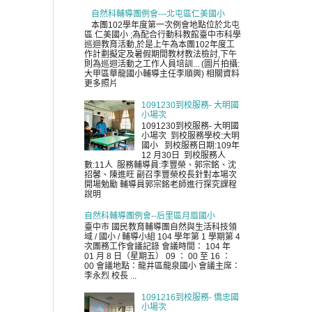
自然科輔導團例會---北屯區仁美國小
本團102學年度第一次例會地點位於北屯
區 仁美國小 ;為配合行動科教館臺中市科學
巡迴教育活動,於是上午為本團102年度工
作計劃擬定及暑假期間教材教法檢討,下午
則為巡迴活動之工作人員培訓... (圖片拍攝:
大甲區華龍國小輔導主任李順興) 相關資料
更多照片
1091230到校服務- 大明國
小場次
1091230到校服務- 大明國
小場次 到校服務學校:大明
國小 到校服務日期:109年
12 月30日 到校服務人
數:11人 服務輔導員:李豐榮、郭宗銘、沈
招馨、陳進旺 副召李豐榮校長針對本場次
開場勉勵 輔導員郭宗銘老師進行探究課程
說明
自然科輔導團例會--后里區月眉國小
臺中市 國民教育輔導團自然與生活科技領
域 / 國小 / 輔導小組 104 學年第 1 學期第 4
次團務工作會議記錄 會議時間： 104 年
01 月 8 日（星期五） 09 ： 00 至 16 ：
00 會議地點：龍井區龍泉國小 會議主席：
李永烈 校長 ...
1091216到校服務- 僑忠國
小場次