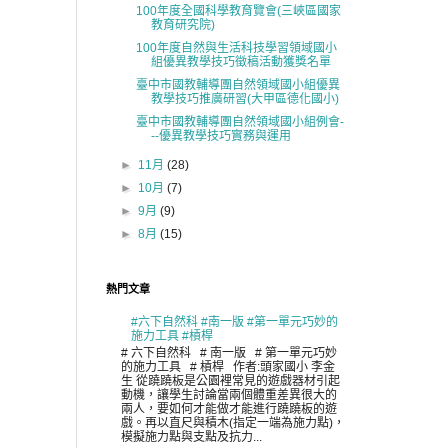
100年度全國科學教育覽會(三峽區國家
教育研究院)
100年度自然與生活科技學習領域國小
組優異教學技巧徵稿活動獲獎名單
臺中市國教輔導團自然領域國小組優異
教學技巧推廣研習(大甲區德化國小)
臺中市國教輔導團自然領域國小組例會-
--優異教學技巧實務與運用
►
11月
(28)
►
10月
(7)
►
9月
(9)
►
8月
(15)
熱門文章
#六下自然科 #南一版 #第一單元巧妙的
施力工具 #槓桿
# 六下自然科 # 南一版 # 第一單元巧妙
的施力工具 # 槓桿 作者:頭家國小 李金
生 從蹺蹺板是公園裡常見的遊戲器材引起
動機，讓學生討論當兩個體重差異很大的
兩人，要如何才能做才能進行蹺蹺板的遊
戲。再以直尺與積木(指定一端為施力點)，
模擬施力點與支點及抗力...