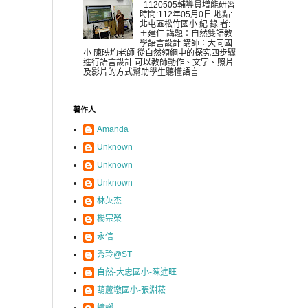
1120505輔導員增能研習
時間:112年05月0日 地點:
北屯區松竹國小 紀 錄 者:
王建仁 講題：自然雙語教
學語言設計 講師：大同國
小 陳映均老師 從自然領綱中的探究四步驟
進行語言設計 可以教師動作、文字、照片
及影片的方式幫助學生聽懂語言
著作人
Amanda
Unknown
Unknown
Unknown
林英杰
楊宗榮
永信
秀玲@ST
自然-大忠國小-陳進旺
葫蘆墩國小-張淵菘
蟑螂