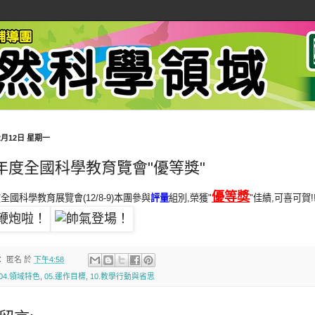
12月12日 星期一
0年度全國科學教育覽會"優等獎"
優等獎
度全國科學教育展覽會(12/8-9)本團參與
評量
組別,榮獲"
"佳績,可喜可賀!
：
匿名
於
下午4:58
04.領域特色
,
05.運作目標
,
10.教學行動與省思