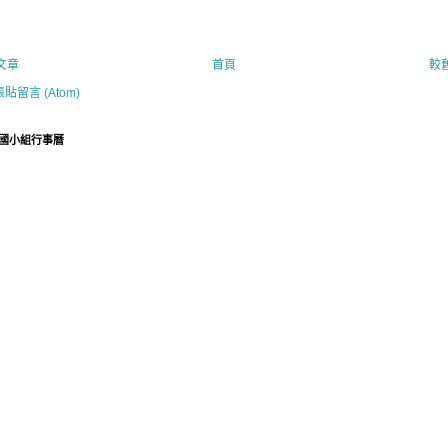
文章
首頁
較
張貼留言 (Atom)
國小組行事曆