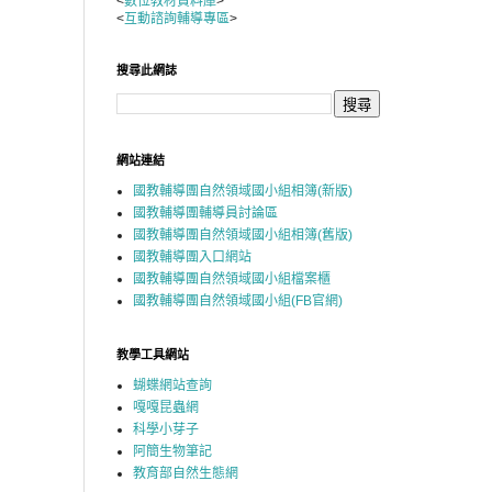
<
數位教材資料庫
>
<
互動諮詢輔導專區
>
搜尋此網誌
網站連結
國教輔導團自然領域國小組相簿(新版)
國教輔導團輔導員討論區
國教輔導團自然領域國小組相簿(舊版)
國教輔導團入口網站
國教輔導團自然領域國小組檔案櫃
國教輔導團自然領域國小組(FB官網)
教學工具網站
蝴蝶網站查詢
嘎嘎昆蟲網
科學小芽子
阿簡生物筆記
教育部自然生態網