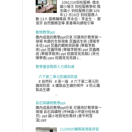
1091216到校服務- 僑忠
國小場次 到校服務學校:僑
忠國小 到校服務日期:109
年12 月16日 到校服務人
數:13人 服務輔導員:李永信、李金生 、 鄭
淑芬 自然團務宣導 素養導向課程引導
動物教學ppt
團內成員的教學ppt分享,可運用於教學第一
現場 有趣的生態現象 昆蟲逃生術 (潭陽李
永信).ppt 昆蟲的觀察與飼養 (華龍李銘
崇).ppt 昆蟲特徵 (華龍李銘崇).ppt 昆蟲概
說 (華龍李銘崇).ppt 校園常見鳥類2 (崇光
陳華香).pps 校園常見鳥類 (...
教學優良教師人力資料庫
六下第二單元防鏽與防腐
# 自然科 # 南一版 # 六下第二單元防
鏽與防腐 # 鐵製品生鏽的條件 # 防止鐵
製品生鏽
...
岩石與礦物教學ppt
團內成員的教學ppt分享,可運用於教學第一
現場 岩石與礦物 (坪林國小坪廍分校林淑
芬) .ppt 國小地質地形教材 (東平柯雪
溫).ppt
1120505輔導員增能研習