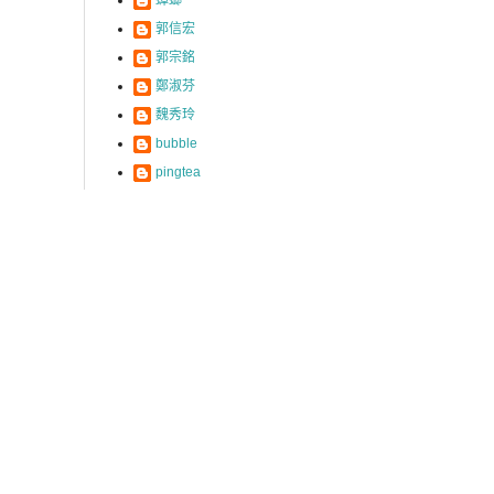
郭信宏
郭宗銘
鄭淑芬
魏秀玲
bubble
pingtea