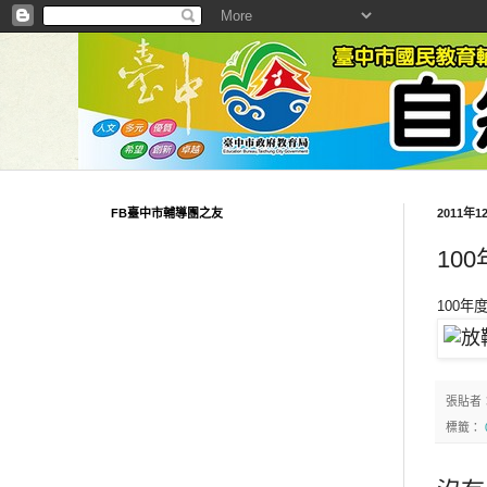
FB臺中市輔導團之友
2011年
10
100年
張貼者
標籤：