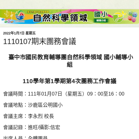
2022年1月7日 星期五
1110107期末團務會議
臺中市
國民教育輔導團自然科學領域 國小輔導小
組
110
學年第
1
學期第4
次團務
工作會議
會議時間：
111
年
01
月
07
日（星期五）
09
：
00
至
16
：
00
會議地點：沙鹿區公明國小
會議主席：李永烈 校長
會議記錄：進旺
/
攝影
:
信宏
出席人員：全體團員