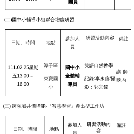
團員
(
二
)
國中小輔導小組聯合增能研習
研習活動內容
參加人
備註
日期、時間
地點
員
潭子區
雙語自然教學
111.02.25
星期
國中小
講師
:
五
13:00
～
全體輔
東寶國
記錄
:
李永信
/
攝
映均
16:00
導員
小
影：郭宗銘
(
三
)
跨領域共備增能
-
『智慧學習』產出型工作坊
研習活動內
參加人
備註
日期、時間
地點
容
員