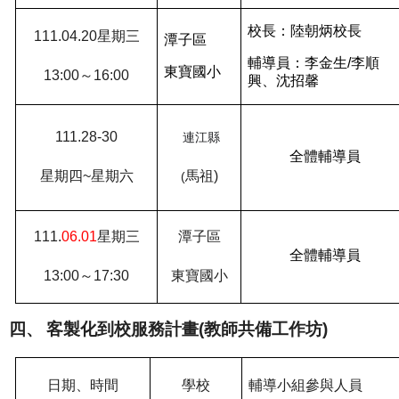
校長：陸朝炳校長
111.04.20
星期三
潭子區
輔導員：李金生
/
李順
東寶國小
13:00
～
16:00
興、沈招馨
111.28-30
連江縣
全體輔導員
星期四
~
星期六
馬祖
)
(
111.
06.01
星期三
潭子區
全體輔導員
13:00
～
17:30
東寶國小
四、
客製化到校服務計畫
(
教師共備工作坊
)
日期、時間
學校
輔導小組參與人員