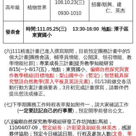
108.10.23(
三
)
招馨
/
順興、建
高年級
植物世界
仁、英杰
0930-1010
時間
:111.05.25(
三
)
13:30-16:00
地點
:
潭子區
發表會
東寶國小
(
六
)111
精進計畫已進入撰寫期間，目前預定團務計畫中的
5
個大計畫
[
團務會議、輔導員增能、公開課、領召增能、教
學增能社群
]
；
專業成長三計畫
[
提升教學知能研習
8/15(
一
)~8/17(
五
)
，地點：東寶國小、
偏鄉自然探究與實
作教學模組
(
目標地點：梨山國中小（暫定
)
；智慧載具探
究雙語自然教學
(
置入平板及英語元素
)
，
01/13
前繳交各活
動行動方案計畫摘要表，
3
月初完成計畫撰寫，請夥伴們
提出想法或修正。
(
七
)
下學期團務工作時程表草擬如附件一，請大家確認工作
(
一定要註記自己的行事曆
)
，
預定開學前發出公文。
(
八
)[
偏鄉自然探究教學模組研發工作坊
]
地點
:
馬祖，
110/04/07-09
，
暫定組長：許彩梁及副組長
:
林英杰，
感謝
夥伴協助
；
預定今日確認日期、行程及參加人數
(
文香、華