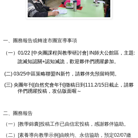
一、團務報告或轉達市團宣導事項
（一）
01/22 [
中央團課程與教學研討會
]
IN
師大公館區，主題
:
詭滅知認關
+
認知滅詭，歡迎夥伴們踴躍參加。
(
二
) 03/25
中區策略聯盟
IN
新竹，請夥伴先預留時間。
(
三
)
央團年刊
[
自然究會年刊
]
徵稿日到
111.2/15
日截止，請夥
伴們踴躍投稿，攻佔版面喔～
二、團務報告
（一）
[
教學錦囊
]
投稿工作已由信宏投稿，感謝夥伴協助。
（二）
[
素養導向教學示例
]
由映均、永信協助，預定
02/07
繳