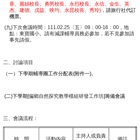
香、麗娟校長、勇男校長、永烈校長、永信、金生、英
杰、建德、戊益、映均、永昆校長、秀玲
)
，請旅行社代訂
機票。
(
九
)
下次會議時間：
111.02.25
〈五〉
09
：
00-16
：
00
，地
點：東寶國小。請有減課輔導員務必參加，若不克參加請
事先請假。
二、討論項目
（一）下學期輔導團工作分配表
(
附件一
)
。
(
二
)
下學期
[
偏鄉自然探究教學模組研發工作坊
]
籌備會議
三、
會議流程：
主持人或負責
時
間
活動內容
備註