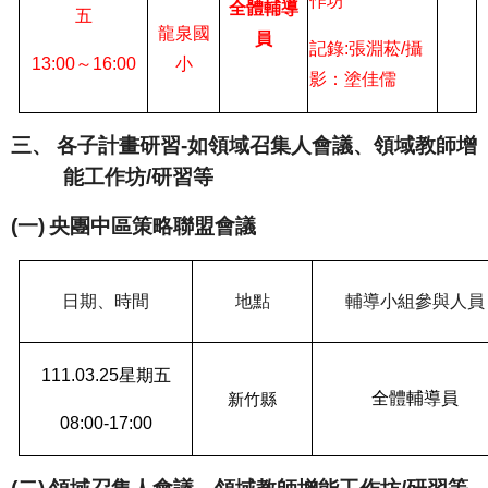
作坊
全體輔導
五
龍泉國
員
記錄
:
張淵菘
/
攝
13:00
～
16:00
小
影：塗佳儒
三、
各子計畫研習
-
如領域召集人會議、領域教師增
能工作坊
/
研習等
(一)
央團中區策略聯盟會議
日期、時間
地點
輔導小組參與人員
111.03.25
星期五
全體輔導員
新竹縣
08:00-17:00