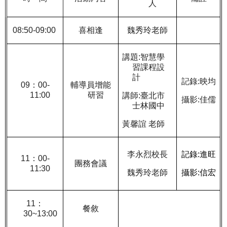
人
08:50-09:00
喜相逢
魏秀玲老師
講題
:
智慧學
習課程設
計
記錄
:
映均
09
：
00-
輔導員增能
11:00
研習
講師
:
臺北市
攝影
:
佳儒
士林國中
黃馨誼 老師
李永烈校長
記錄
:
進旺
11
：
00-
團務會議
11:30
魏秀玲
老師
攝影
:
信宏
11
：
餐敘
30~13:00