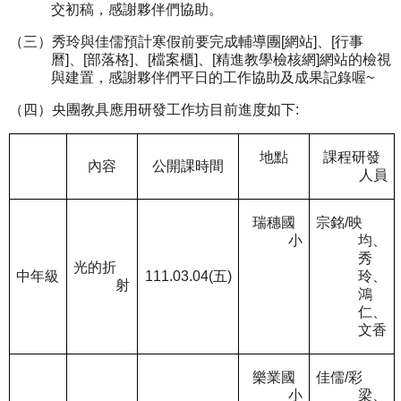
交初稿，感謝夥伴們協助。
（三）
秀玲與佳儒預計寒假前要完成輔導團
[
網站
]
、
[
行事
曆
]
、
[
部落格
]
、
[
檔案櫃
]
、
[
精進教學檢核網
]
網站的檢視
與建置，感謝夥伴們平日的工作協助及成果記錄喔
~
（四）央團教具應用研發工作坊目前進度如下
:
地點
課程研發
內容
公開課時間
人員
瑞穗國
宗銘
/
映
小
均、
秀
光的折
中年級
111.03.04(
五
)
玲、
射
鴻
仁、
文香
樂業國
佳儒
/
彩
小
梁、