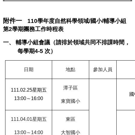
附件一
110
學年度自然科學領域
/
國小
/
輔導小組
第
2
學期團務工作時程表
一、
輔導小組會議（請排於領域共同不排課時間，
每學期
4-5
次
）
日期
地點
參加人員
潭子區
111.02.25
星期五
國
13:00
～
16:00
東寶國小
111.04.01
星期五
東區
13:00
～
14:00
大智國小