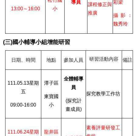
松竹國
導員
彩梁
課程修正與
13:00
～
16:00
小
推廣
攝影：
魏秀玲
(
三
)
國小輔導小組增能研習
研習活動內容
日期、時間
地點
參加人員
備註
全體輔導
111.05.13
星期
潭子區
員
五
探究教學工作坊
東寶國
(
探究計
09:00-16:00
小
畫成員
)
素養評量研發工
111.06.24
星期
龍井區