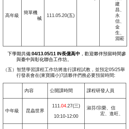
建
昌、
簡單機
高年級
111.05.20(
五
)
永
械
信、
金
生、
淵菘
下學期共備
:
04/13.05/11 IN
長億高中
，歡迎夥伴預留時間參
與臺中與彰化聯合工作坊。
（五）智慧學習課程工作坊將進行課程試教，並預定
05/25
舉
行發表會在
(
東寶國小
)?
請夥伴們務必要預留時間
:
內容
公開課時間
課程研發人員
111
.04
.27(
三
)
淑芬
/
宗榮、信
中年級
昆蟲世界
宏、進旺、
10:10-12:00