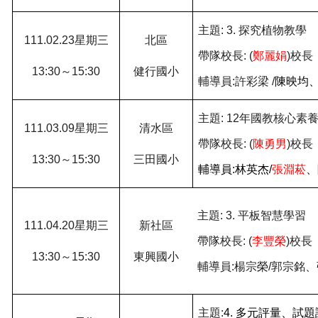
主題
: 3.
探究植物教學
111.02.23
星期三
北區
帶隊校長
: (
鄭麗娟
)
校長
13:30
～
15:30
健行國小
輔導員
:
許彩梁
/
陳映均
主題
: 12
年國教核心素
111.03.09
星期三
清水區
帶隊校長
: (
陳勇男
)
校長
13:30
～
15:30
三田國小
輔導員
:
林英杰
/
張淵菘
、
主題
: 3.
平板智慧學習
111.04.20
星期三
新社區
帶隊校長
: (
李豐榮
)
校長
13:30
～
15:30
東興國小
輔導員
:
楊宗榮
/
郭宗銘、
主題
:
4.
多元評量、試題