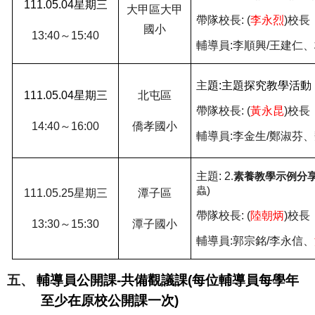
111.05.04
星期三
大甲區大甲
帶隊校長
: (
李永烈
)
校長
國小
13:40
～
15:40
輔導員
:
李順興
/
王建仁、
主
題
:
主題探究教學活動
111.05.04
星期三
北屯區
帶隊校長
: (
黃永昆
)
校長
14:40
～
16:00
僑孝國小
輔導員
:
李金生
/
鄭淑芬、
主題
:
2
.
素養教學示例分
蟲
)
111.05.25
星期三
潭子區
帶隊校長
: (
陸朝炳
)
校長
13:30
～
15:30
潭子國小
輔導員
:
郭宗銘
/
李永信、
五、
輔導員公開課
-
共備觀議課
(
每位輔導員每學年
至少在原校公開課一次
)