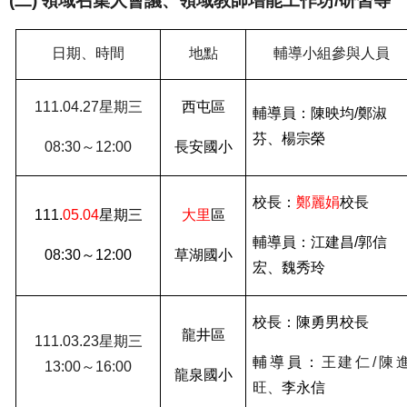
(二)
領域召集人會議、領域教師增能工作坊
/
研習等
日期、時間
地點
輔導小組參與人員
111.04.27
星期三
西屯區
輔導員：陳映均
/
鄭淑
芬、楊宗榮
08:30
～
12:00
長安國小
校長：
鄭麗娟
校長
111.
05.04
星期三
大里
區
輔導員：江建昌
/
郭信
08:30
～
12:00
草湖國小
宏、魏秀玲
校長：陳勇男校長
龍井區
111.03.23
星期三
輔導員：
王建仁
/
陳
13:00
～
16:00
龍泉國小
旺、
李永信