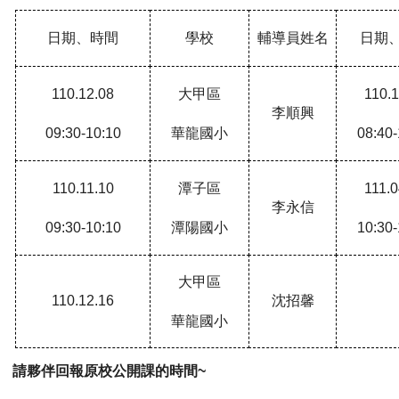
日期、時間
學校
輔導員姓名
日期
110.12.08
大甲區
110.1
李順興
09:30-10:10
華龍國小
08:40-
110.11.10
潭子區
111.0
李永信
09:30-10:10
潭陽國小
10:30-
大甲區
110.12.16
沈招馨
華龍國小
請夥伴回報原校公開課的時間
~