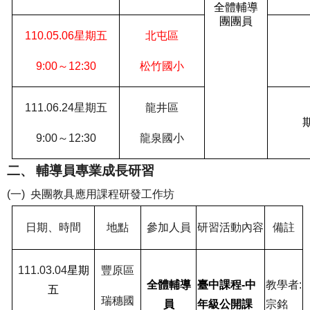
全體輔導
團團員
110.05.06
星期五
北屯區
9:00
～
12:30
松竹國小
111.06.24
星期五
龍井區
9:00
～
12:30
龍泉國小
二、
輔導員專業成長研習
(一)
央團教具應用課程研發工作坊
日期、時間
地點
參加人員
研習活動內容
備註
111.03.04
星期
豐原區
全體輔導
臺中課程
-
中
教學者
:
五
瑞穗國
員
年級公開課
宗銘