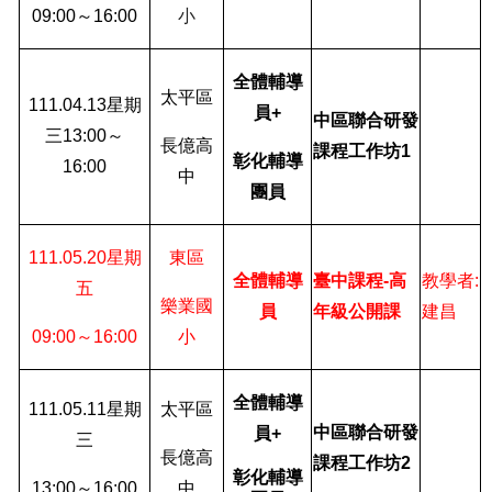
09:00
～
16:00
小
全體輔導
太平區
111.04.13
星期
員
+
中區聯合研發
三
13:00
～
長億高
課程工作坊
1
彰化輔導
16:00
中
團員
111.05.20
星期
東區
全體輔導
臺中課程
-
高
教學者
:
五
樂業國
員
年級公開課
建昌
09:00
～
16:00
小
全體輔導
111.05.11
星期
太平區
中區聯合研發
員
+
三
長億高
課程工作坊
2
彰化輔導
13:00
～
16:00
中