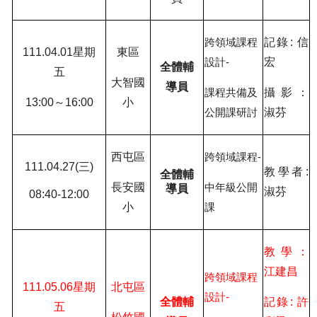
記錄
:
信
跨領域課程
111.04.01
星期
東區
宏
設計
-
全體輔
五
大智國
導員
攝影
：
課程共備及
13:00
～
16:00
小
淑芬
公開課研討
西屯區
跨領域課程
-
111.04.27(
三
)
教學者
:
全體輔
長安國
中年級公開
導員
淑芬
08:40-12:00
小
課
教學：
江建昌
跨領域課程
111.05.06
星期
北屯區
設計
-
全體輔
記錄
:
許
五