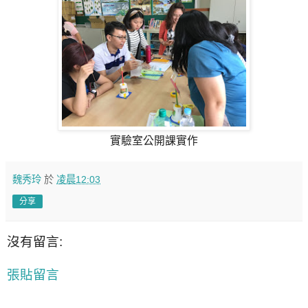
實驗室公開課實作
魏秀玲
於
凌晨12:03
分享
沒有留言:
張貼留言