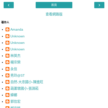
‹
›
首頁
查看網路版
著作人
Amanda
Unknown
Unknown
Unknown
林英杰
楊宗榮
永信
秀玲@ST
自然-大忠國小-陳進旺
葫蘆墩國小-張淵菘
蟑螂
郭信宏