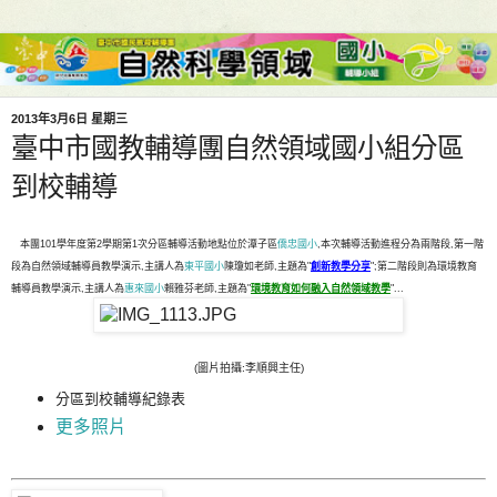
2013年3月6日 星期三
臺中市國教輔導團自然領域國小組分區
到校輔導
本團101學年度第2學期第1次分區輔導活動地點位於潭子區
僑忠國小
,本次輔導活動進程分為兩階段,第一階
段為自然領域輔導員教學演示,主講人為
東平國小
陳瓊如老師,主題為"
創新教學分享
";第二階段則為環境教育
輔導員教學演示,主講人為
惠來國小
賴雅芬老師,主題為"
環境教育如何融入自然領域教學
"...
(圖片拍攝:李順興主任)
分區到校輔導紀錄表
更多照片