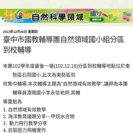
2013年12月26日 星期四
臺中市國教輔導團自然領域國小組分區
到校輔導
本團102學年度最後一場(102.12.18)分區到校輔導地點位於東
勢區石岡國小,此次為東勢區到
校集中輔導,
本次輔導主
題為"自然領域有效教學",講師為本團
輔導員潭陽國小李永信老師,其輔
導重點為
1.
自然領域有效教學
2.
海洋教育議題分享
—
甲烷水合物
3.
動力飛行教學分享
4.
自製迴力飛機實作