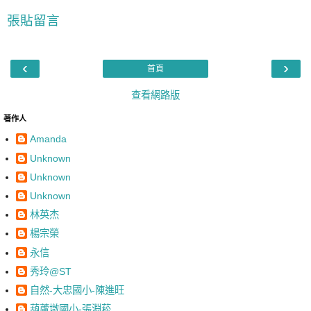
張貼留言
‹
›
首頁
查看網路版
著作人
Amanda
Unknown
Unknown
Unknown
林英杰
楊宗榮
永信
秀玲@ST
自然-大忠國小-陳進旺
葫蘆墩國小-張淵菘